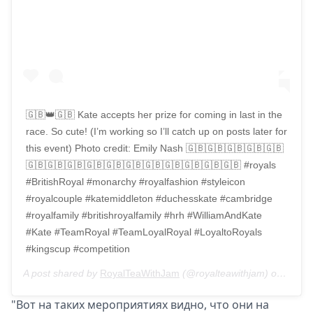
🇬🇧👑🇬🇧 Kate accepts her prize for coming in last in the
race. So cute! (I’m working so I’ll catch up on posts later for
this event) Photo credit: Emily Nash 🇬🇧🇬🇧🇬🇧🇬🇧🇬🇧
🇬🇧🇬🇧🇬🇧🇬🇧🇬🇧🇬🇧🇬🇧🇬🇧🇬🇧🇬🇧🇬🇧 #royals
#BritishRoyal #monarchy #royalfashion #styleicon
#royalcouple #katemiddleton #duchesskate #cambridge
#royalfamily #britishroyalfamily #hrh #WilliamAndKate
#Kate #TeamRoyal #TeamLoyalRoyal #LoyaltoRoyals
#kingscup #competition
A post shared by
RoyalTeaWithJam
(@royalteawithjam) on
Aug 8
"Вот на таких мероприятиях видно, что они на