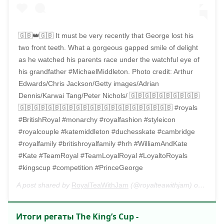
🇬🇧👑🇬🇧 It must be very recently that George lost his
two front teeth. What a gorgeous gapped smile of delight
as he watched his parents race under the watchful eye of
his grandfather #MichaelMiddleton. Photo credit: Arthur
Edwards/Chris Jackson/Getty images/Adrian
Dennis/Karwai Tang/Peter Nichols/ 🇬🇧🇬🇧🇬🇧🇬🇧🇬🇧
🇬🇧🇬🇧🇬🇧🇬🇧🇬🇧🇬🇧🇬🇧🇬🇧🇬🇧🇬🇧🇬🇧 #royals
#BritishRoyal #monarchy #royalfashion #styleicon
#royalcouple #katemiddleton #duchesskate #cambridge
#royalfamily #britishroyalfamily #hrh #WilliamAndKate
#Kate #TeamRoyal #TeamLoyalRoyal #LoyaltoRoyals
#kingscup #competition #PrinceGeorge
A post shared by
RoyalTeaWithJam
(@royalteawithjam) on
Aug 8
Итоги регаты The King’s Cup -