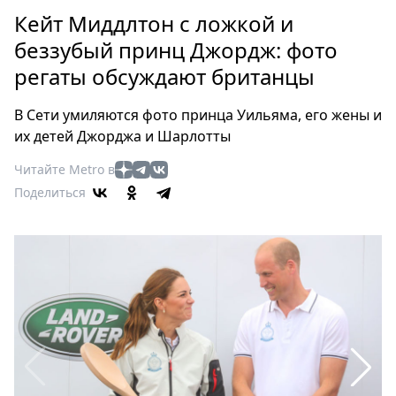
Петербург
Кейт Миддлтон с ложкой и
Россия
беззубый принц Джордж: фото
Мир
регаты обсуждают британцы
Здоровье
Еда
В Сети умиляются фото принца Уильяма, его жены и
Туризм
их детей Джорджа и Шарлотты
Мода
Читайте Metro в
Театр
Поделиться
Кино
Афиша
Книги
Выставки
Пресс-
релизы
О
Metro
Стримы