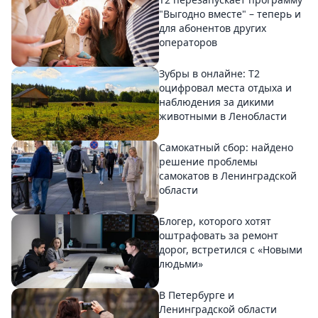
"Выгодно вместе" – теперь и
для абонентов других
операторов
Зубры в онлайне: Т2
оцифровал места отдыха и
наблюдения за дикими
животными в Ленобласти
Самокатный сбор: найдено
решение проблемы
самокатов в Ленинградской
области
Блогер, которого хотят
оштрафовать за ремонт
дорог, встретился с «Новыми
людьми»
В Петербурге и
Ленинградской области