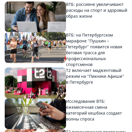
ВТБ: россияне увеличивают
расходы на спорт и здоровый
образ жизни
ВТБ: на Петербургском
марафоне "Пушкин –
Петербург" появится новая
беговая трасса для
профессиональных
спортсменов
Т2 включает маджентовый
режим на "Пикнике Афиши"
в Петербурге
Исследование ВТБ:
ежемесячная смена
категорий кешбэка создает
волны спроса
Т2 перезапускает программу