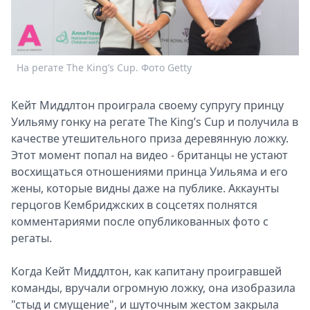
Спецпроекты
Звезды
Выборы
2026
На регате The King’s Cup. Фото Getty
Скачай
Metro
Кейт Миддлтон проиграла своему супругу принцу
Уильяму гонку на регате The King’s Cup и получила в
качестве утешительного приза деревянную ложку.
Этот момент попал на видео - британцы не устают
восхищаться отношениями принца Уильяма и его
жены, которые видны даже на публике. Аккаунты
герцогов Кембриджских в соцсетях полнятся
комментариями после опубликованных фото с
регаты.
Н
Когда Кейт Миддлтон, как капитану проигравшей
команды, вручали огромную ложку, она изобразила
"стыд и смущение", и шуточным жестом закрыла