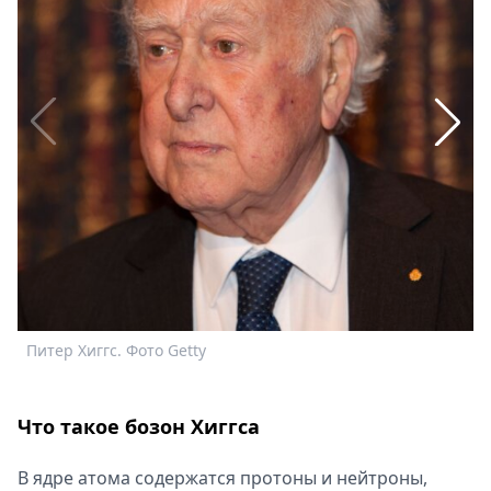
Спецпроекты
Звезды
Выборы
2026
Скачай
Metro
Б
е
к
к
с
р
у
т
Питер Хиггс. Фото Getty
Что такое бозон Хиггса
В ядре атома содержатся протоны и нейтроны,