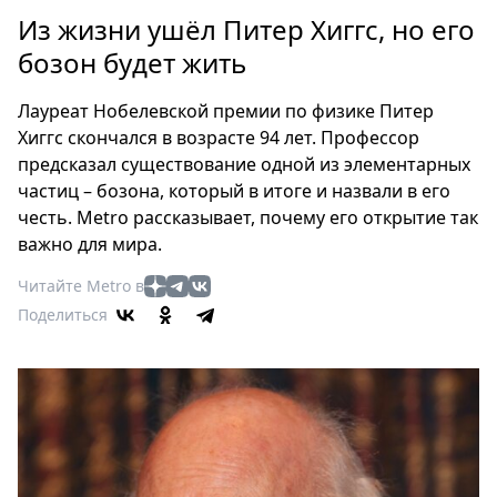
Петербург
Из жизни ушёл Питер Хиггс, но его
Россия
бозон будет жить
Мир
Здоровье
Лауреат Нобелевской премии по физике Питер
Еда
Хиггс скончался в возрасте 94 лет. Профессор
Туризм
предсказал существование одной из элементарных
Мода
частиц – бозона, который в итоге и назвали в его
Театр
честь. Metro рассказывает, почему его открытие так
важно для мира.
Кино
Афиша
Читайте Metro в
Книги
Поделиться
Выставки
Пресс-
релизы
О
Metro
Стримы