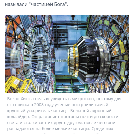
называли "частицей Бога".
Бозон Хиггса нельзя увидеть в микроскоп, поэтому для
его поиска в 2008 году учёные построили самый
крупный ускоритель частиц – Большой адронный
коллайдер. Он разгоняет протоны почти до скорости
света и сталкивает их друг с другом, после чего они
распадаются на более мелкие частицы. Среди них