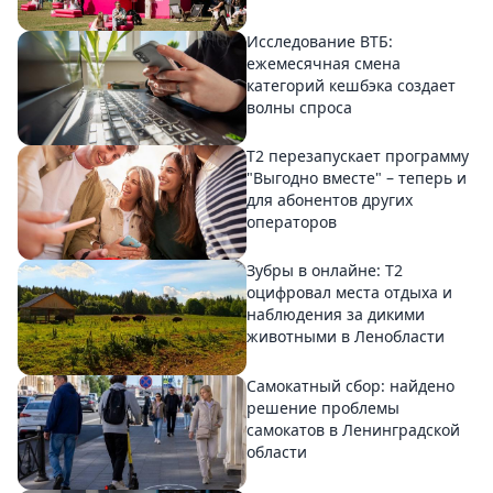
Исследование ВТБ:
ежемесячная смена
категорий кешбэка создает
волны спроса
Т2 перезапускает программу
"Выгодно вместе" – теперь и
для абонентов других
операторов
Зубры в онлайне: Т2
оцифровал места отдыха и
наблюдения за дикими
животными в Ленобласти
Самокатный сбор: найдено
решение проблемы
самокатов в Ленинградской
области