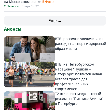
на Московском рынке
5 Фото
С.Петербург
Вчера 14:22
Еще →
Анонсы
ВТБ: россияне увеличивают
расходы на спорт и здоровый
образ жизни
ВТБ: на Петербургском
марафоне "Пушкин –
Петербург" появится новая
беговая трасса для
профессиональных
спортсменов
Т2 включает маджентовый
режим на "Пикнике Афиши"
в Петербурге