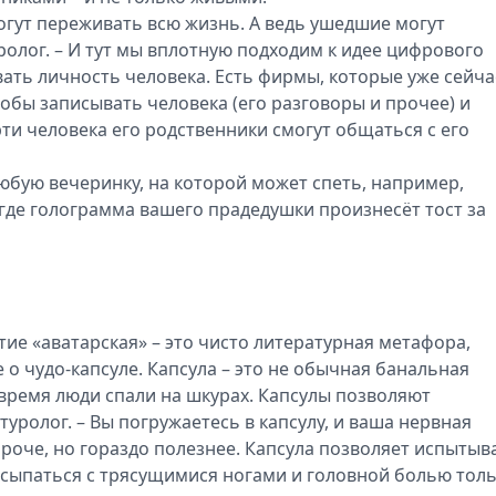
могут переживать всю жизнь. А ведь ушедшие могут
олог. – И тут мы вплотную подходим к идее цифрового
ть личность человека. Есть фирмы, которые уже сейча
тобы записывать человека (его разговоры и прочее) и
ти человека его родственники смогут общаться с его
юбую вечеринку, на которой может спеть, например,
где голограмма вашего прадедушки произнесёт тост за
ятие «аватарская» – это чисто литературная метафора,
 о чудо-капсуле. Капсула – это не обычная банальная
ё время люди спали на шкурах. Капсулы позволяют
уролог. – Вы погружаетесь в капсулу, и ваша нервная
роче, но гораздо полезнее. Капсула позволяет испытыв
сыпаться с трясущимися ногами и головной болью тол