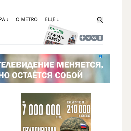
РА ↓
О METRO
ЕЩЕ ↓