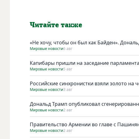
Читайте также
«Не хочу, чтобы он был как Байден». Дональ
Мировые новости
6 авг
Капибары пришли на заседание парламента
Мировые новости
5 авг
Российские синхронистки взяли золото на 
Мировые новости
3 авг
Дональд Трамп опубликовал сгенерирован
Мировые новости
2 авг
Правительство Армении во главе с Пашинян
Мировые новости
2 авг