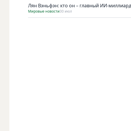
Лян Вэньфэн: кто он – главный ИИ-миллиар
Мировые новости
30 июл