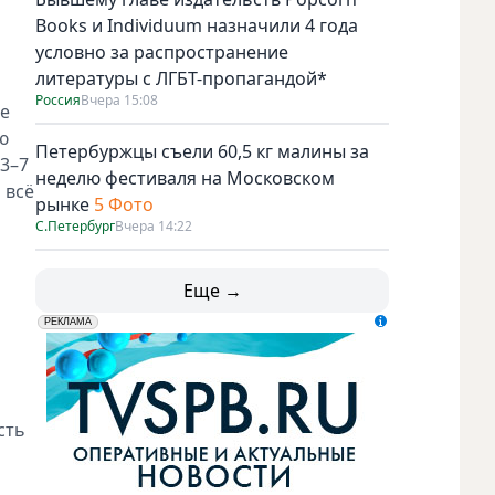
Books и Individuum назначили 4 года
условно за распространение
литературы с ЛГБТ-пропагандой*
Россия
Вчера 15:08
не
ю
Петербуржцы съели 60,5 кг малины за
 3–7
неделю фестиваля на Московском
 всё
рынке
5 Фото
С.Петербург
Вчера 14:22
Еще →
erid: LdtCK5udn
АО "ГАТР", ИНН: 7841320717
РЕКЛАМА
сть