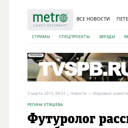
ВСЕ НОВОСТИ
ПЕТ
СТРИМЫ
СПЕЦПРОЕКТЫ
ЗВЕЗДЫ
В
erid: LdtCK5Efv
АО "ГАТР", ИНН: 7841320717
РЕКЛАМА
3 марта 2015, 09:31
|
Новости —
Мировые новост
РЕГИНА УТЯШЕВА
Футуролог расс