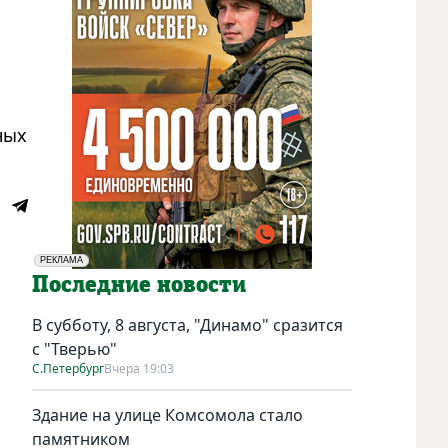
ных
РЕКЛАМА
Социальная реклама
Последние новости
В субботу, 8 августа, "Динамо" сразится
с "Тверью"
С.Петербург
Вчера 19:03
Здание на улице Комсомола стало
памятником