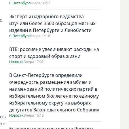
С.Петербург
Вчера 18:57
Эксперты надзорного ведомства
с
изучили более 3500 образцов мясных
изделий в Петербурге и Ленобласти
С.Петербург
Вчера 17:10
ВТБ: россияне увеличивают расходы на
спорт и здоровый образ жизни
Новости
Вчера 17:02
В Санкт-Петербурге определили
очередность размещения эмблем и
наименований политических партий в
избирательном бюллетене по единому
избирательному округу на выборах
депутатов Законодательного Собрания
Новости
Вчера 16:13
ать
ько
Бывшему главе издательств Popcorn