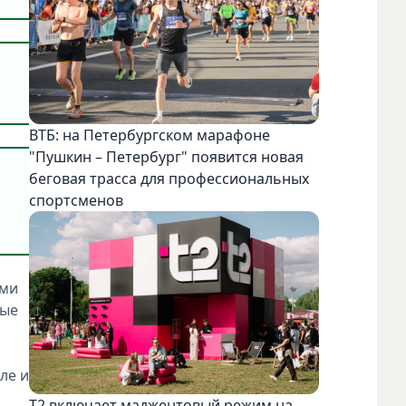
ВТБ: на Петербургском марафоне
"Пушкин – Петербург" появится новая
беговая трасса для профессиональных
спортсменов
ами
ные
ле и
Т2 включает маджентовый режим на