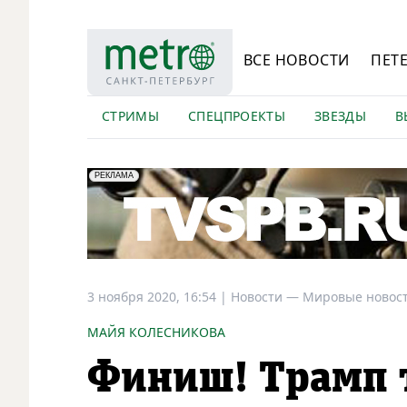
ВСЕ НОВОСТИ
ПЕТ
СТРИМЫ
СПЕЦПРОЕКТЫ
ЗВЕЗДЫ
В
erid: LdtCK5Efv
АО "ГАТР", ИНН: 7841320717
РЕКЛАМА
3 ноября 2020, 16:54
|
Новости —
Мировые новос
МАЙЯ КОЛЕСНИКОВА
Финиш! Трамп 