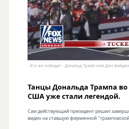
Кто же победит - Дональд Трамп или Джо Байден
Танцы Дональда Трампа во
США уже стали легендой.
Сам действующий президент решил заверши
видео на ставшую фирменной "трамповской" п