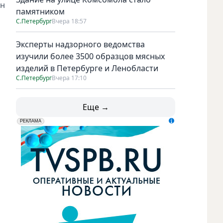
ан
памятником
С.Петербург
Вчера 18:57
Эксперты надзорного ведомства
изучили более 3500 образцов мясных
изделий в Петербурге и Ленобласти
С.Петербург
Вчера 17:10
Еще →
erid: LdtCK5udn
АО "ГАТР", ИНН: 7841320717
РЕКЛАМА