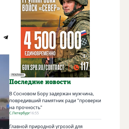
РЕКЛАМА
Социальная реклама
Последние новости
В Сосновом Бору задержан мужчина,
повредивший памятник ради "проверки
на прочность"
С.Петербург
16:55
Главной природной угрозой для