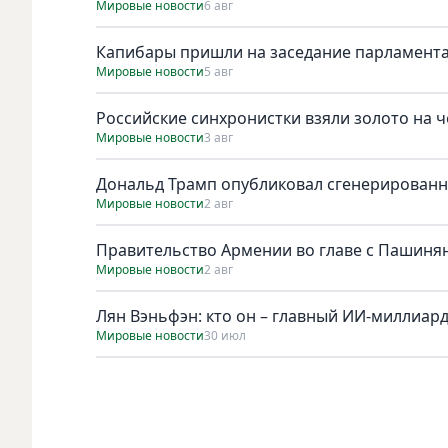
Мировые новости
6 авг
Капибары пришли на заседание парламента
Мировые новости
5 авг
Российские синхронистки взяли золото на 
Мировые новости
3 авг
Дональд Трамп опубликовал сгенерирован
Мировые новости
2 авг
Правительство Армении во главе с Пашинян
Мировые новости
2 авг
Лян Вэньфэн: кто он – главный ИИ-миллиар
Мировые новости
30 июл