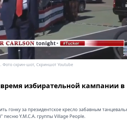
. Фото скрин-шот, Скриншот Youtube
 время избирательной кампании в
ть гонку за президентское кресло забавным танцевал
есню Y.M.C.A. группы Village People.