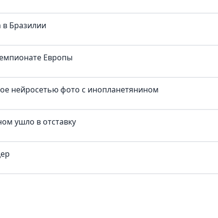
 в Бразилии
чемпионате Европы
ное нейросетью фото с инопланетянином
ом ушло в отставку
дер