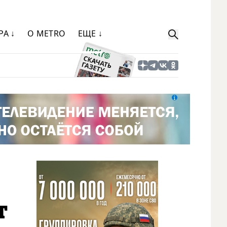
РА ↓
О METRO
ЕЩЕ ↓
т