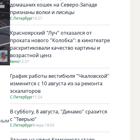
домашних кошек на Северо-Западе
признаны волки и лисицы
С.Петербург
14:27
Красноярский "Луч" отказался от
проката нового "Колобка": в кинотеатре
раскритиковали качество картины и
возрастной ценз
Кино
12:37
График работы вестибюля "Чкаловской"
изменится с 10 августа из-за ремонта
эскалаторов
С.Петербург
11:24
В субботу, 8 августа, "Динамо" сразится
с "Тверью"
ьным
С.Петербург
Вчера 19:03
Здание на улице Комсомола стало