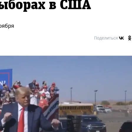
выборах в США
оября
Поделиться