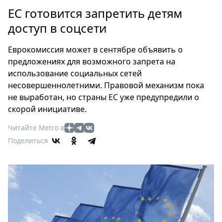
Петербург
ЕС готовится запретить детям
Россия
доступ в соцсети
Мир
Здоровье
Еврокомиссия может в сентябре объявить о
Еда
предложениях для возможного запрета на
Туризм
использование социальных сетей
Мода
несовершеннолетними. Правовой механизм пока
Театр
не выработан, но страны ЕС уже предупредили о
скорой инициативе.
Кино
Афиша
Читайте Metro в
Книги
Поделиться
Выставки
Пресс-
релизы
О
Metro
Стримы