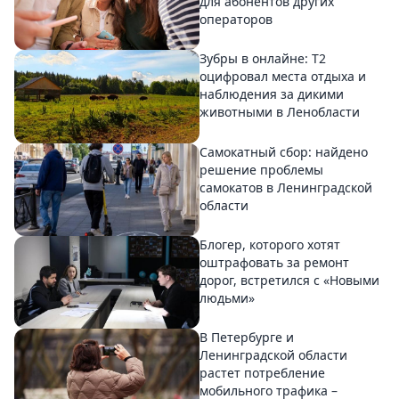
для абонентов других
операторов
Зубры в онлайне: Т2
оцифровал места отдыха и
наблюдения за дикими
животными в Ленобласти
Самокатный сбор: найдено
решение проблемы
самокатов в Ленинградской
области
Блогер, которого хотят
оштрафовать за ремонт
дорог, встретился с «Новыми
людьми»
В Петербурге и
Ленинградской области
растет потребление
мобильного трафика –