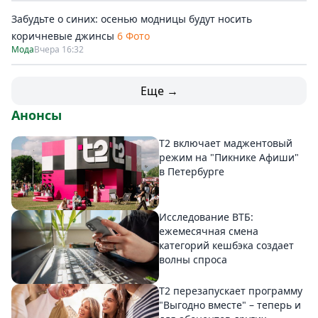
Забудьте о синих: осенью модницы будут носить
коричневые джинсы
6 Фото
Мода
Вчера 16:32
Еще →
Анонсы
Т2 включает маджентовый
режим на "Пикнике Афиши"
в Петербурге
Исследование ВТБ:
ежемесячная смена
категорий кешбэка создает
волны спроса
Т2 перезапускает программу
"Выгодно вместе" – теперь и