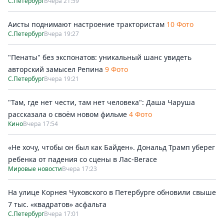
С.Петербург
Вчера 21:59
Аисты поднимают настроение трактористам
10 Фото
С.Петербург
Вчера 19:27
"Пенаты" без экспонатов: уникальный шанс увидеть
авторский замысел Репина
9 Фото
С.Петербург
Вчера 19:21
"Там, где нет чести, там нет человека": Даша Чаруша
рассказала о своём новом фильме
4 Фото
Кино
Вчера 17:54
«Не хочу, чтобы он был как Байден». Дональд Трамп уберег
ребенка от падения со сцены в Лас-Вегасе
Мировые новости
Вчера 17:23
На улице Корнея Чуковского в Петербурге обновили свыше
7 тыс. «квадратов» асфальта
С.Петербург
Вчера 17:01