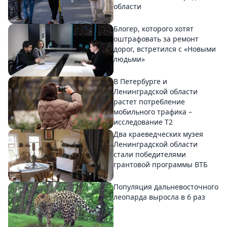
области
Блогер, которого хотят
оштрафовать за ремонт
дорог, встретился с «Новыми
людьми»
В Петербурге и
Ленинградской области
растет потребление
мобильного трафика –
исследование T2
Два краеведческих музея
Ленинградской области
стали победителями
грантовой программы ВТБ
Популяция дальневосточного
леопарда выросла в 6 раз