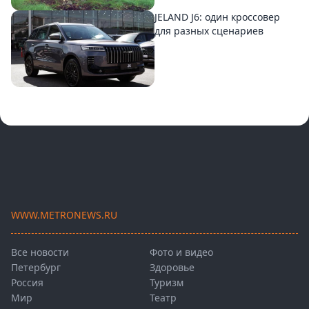
JELAND J6: один кроссовер
для разных сценариев
WWW.METRONEWS.RU
Все новости
Фото и видео
Петербург
Здоровье
Россия
Туризм
Мир
Театр