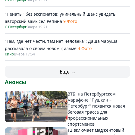
"Пенаты" без экспонатов: уникальный шанс увидеть
авторский замысел Репина
9 Фото
С.Петербург
Вчера 19:21
"Там, где нет чести, там нет человека": Даша Чаруша
рассказала о своём новом фильме
4 Фото
Кино
Вчера 17:54
Еще →
Анонсы
ВТБ: на Петербургском
марафоне "Пушкин –
Петербург" появится новая
беговая трасса для
профессиональных
спортсменов
Т2 включает маджентовый