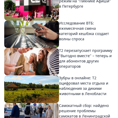
режим на "Пикнике Афиши"
в Петербурге
Исследование ВТБ:
ежемесячная смена
категорий кешбэка создает
волны спроса
Т2 перезапускает программу
"Выгодно вместе" – теперь и
для абонентов других
операторов
Зубры в онлайне: Т2
оцифровал места отдыха и
наблюдения за дикими
животными в Ленобласти
Самокатный сбор: найдено
решение проблемы
самокатов в Ленинградской