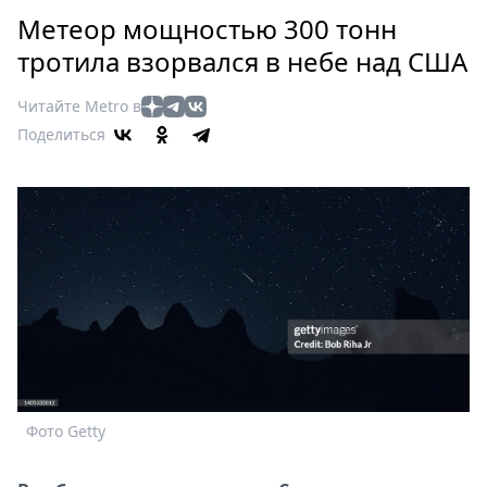
Петербург
Метеор мощностью 300 тонн
Россия
тротила взорвался в небе над США
Мир
Здоровье
Читайте Metro в
Еда
Поделиться
Туризм
Мода
Театр
Кино
Афиша
Книги
Выставки
Пресс-
релизы
О
Фото Getty
Metro
Стримы