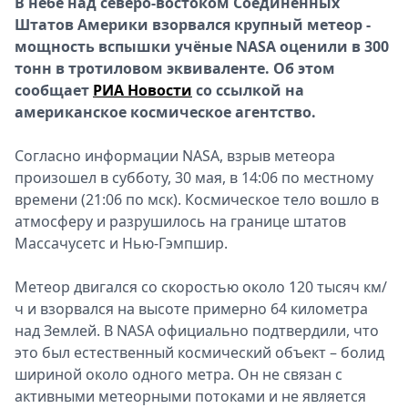
В небе над северо-востоком Соединенных
Спецпроекты
Штатов Америки взорвался крупный метеор -
Звезды
мощность вспышки учёные NASA оценили в 300
Выборы
тонн в тротиловом эквиваленте.
Об этом
2026
сообщает
РИА Новости
со ссылкой на
Скачай
американское космическое агентство.
Metro
Согласно информации NASA, взрыв метеора
произошел в субботу, 30 мая, в 14:06 по местному
времени (21:06 по мск). Космическое тело вошло в
атмосферу и разрушилось на границе штатов
Массачусетс и Нью-Гэмпшир.
Метеор двигался со скоростью около 120 тысяч км/
ч
и взорвался на высоте примерно 64 километра
над Землей. В NASA официально подтвердили, что
это был естественный космический объект – болид
шириной около одного метра. Он не связан с
активными метеорными потоками и не является