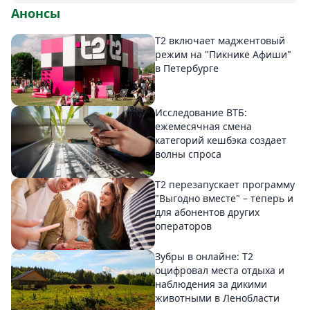
Анонсы
Т2 включает маджентовый
режим на "Пикнике Афиши"
в Петербурге
Исследование ВТБ:
ежемесячная смена
категорий кешбэка создает
волны спроса
Т2 перезапускает программу
"Выгодно вместе" – теперь и
для абонентов других
операторов
Зубры в онлайне: Т2
оцифровал места отдыха и
наблюдения за дикими
животными в Ленобласти