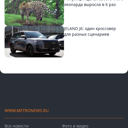
леопарда выросла в 6 раз
JELAND J6: один кроссовер
для разных сценариев
WWW.METRONEWS.RU
Все новости
Фото и видео