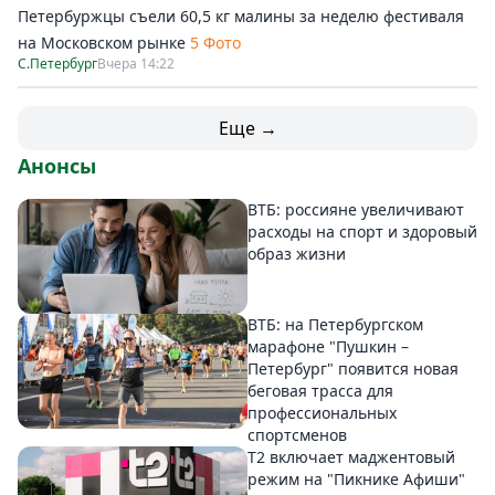
Петербуржцы съели 60,5 кг малины за неделю фестиваля
на Московском рынке
5 Фото
С.Петербург
Вчера 14:22
Еще →
Анонсы
ВТБ: россияне увеличивают
расходы на спорт и здоровый
образ жизни
ВТБ: на Петербургском
марафоне "Пушкин –
Петербург" появится новая
беговая трасса для
профессиональных
спортсменов
Т2 включает маджентовый
режим на "Пикнике Афиши"