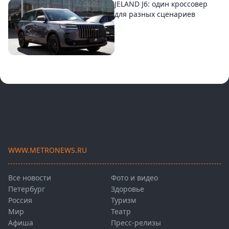
JELAND J6: один кроссовер
для разных сценариев
WWW.METRONEWS.RU
Все новости
Фото и видео
Петербург
Здоровье
Россия
Туризм
Мир
Театр
Афиша
Пресс-релизы