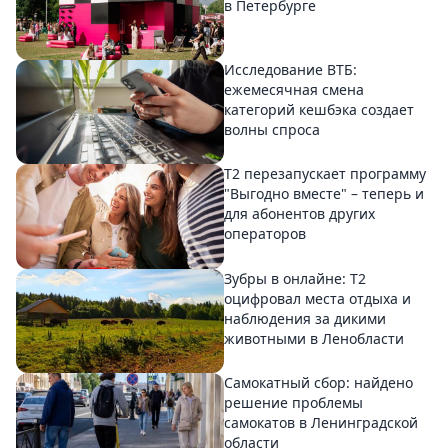
в Петербурге
Исследование ВТБ:
ежемесячная смена
категорий кешбэка создает
волны спроса
Т2 перезапускает программу
"Выгодно вместе" – теперь и
для абонентов других
операторов
Зубры в онлайне: Т2
оцифровал места отдыха и
наблюдения за дикими
животными в Ленобласти
Самокатный сбор: найдено
решение проблемы
самокатов в Ленинградской
области