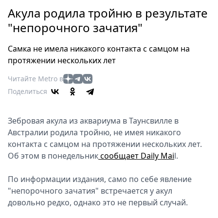
Петербург
Акула родила тройню в результате
Россия
"непорочного зачатия"
Мир
Здоровье
Самка не имела никакого контакта с самцом на
Еда
протяжении нескольких лет
Туризм
Читайте Metro в
Мода
Поделиться
Театр
Кино
Зебровая акула из аквариума в Таунсвилле в
Афиша
Австралии родила тройню, не имея никакого
Книги
контакта с самцом на протяжении нескольких лет.
Выставки
Об этом в понедельник
сообщает Daily Mai
l.
Пресс-
релизы
По информации издания, само по себе явление
О
"непорочного зачатия" встречается у акул
довольно редко, однако это не первый случай.
Metro
Стримы