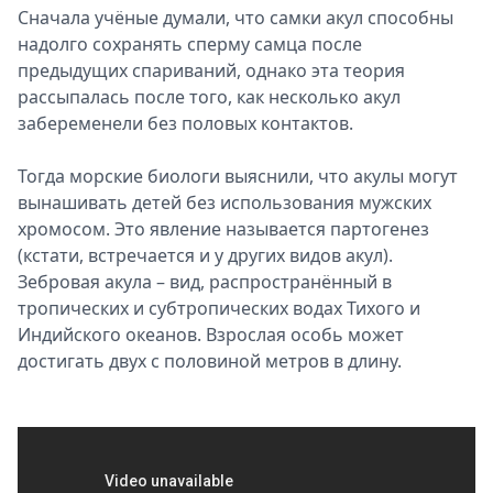
Сначала учёные думали, что самки акул способны
Спецпроекты
надолго сохранять сперму самца после
Звезды
предыдущих спариваний, однако эта теория
Выборы
рассыпалась после того, как несколько акул
2026
забеременели без половых контактов.
Скачай
Metro
Тогда морские биологи выяснили, что акулы могут
вынашивать детей без использования мужских
хромосом. Это явление называется партогенез
(кстати, встречается и у других видов акул).
Зебровая акула – вид, распространённый в
тропических и субтропических водах Тихого и
Индийского океанов. Взрослая особь может
достигать двух с половиной метров в длину.