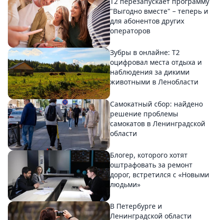
Т2 перезапускает программу
"Выгодно вместе" – теперь и
для абонентов других
операторов
Зубры в онлайне: Т2
оцифровал места отдыха и
наблюдения за дикими
животными в Ленобласти
Самокатный сбор: найдено
решение проблемы
самокатов в Ленинградской
области
Блогер, которого хотят
оштрафовать за ремонт
дорог, встретился с «Новыми
людьми»
В Петербурге и
Ленинградской области