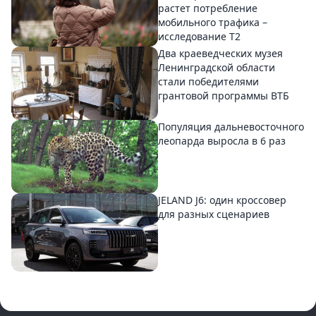
растет потребление
мобильного трафика –
исследование T2
Два краеведческих музея
Ленинградской области
стали победителями
грантовой программы ВТБ
Популяция дальневосточного
леопарда выросла в 6 раз
JELAND J6: один кроссовер
для разных сценариев