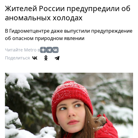
Петербург
Жителей России предупредили об
Россия
аномальных холодах
Мир
Здоровье
В Гидрометцентре даже выпустили предупреждение
Еда
об опасном природном явлении
Туризм
Читайте Metro в
Мода
Поделиться
Театр
Кино
Афиша
Книги
Выставки
Пресс-
релизы
О
Metro
Стримы