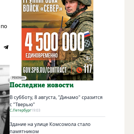
 по
РЕКЛАМА
Социальная реклама
Последние новости
В субботу, 8 августа, "Динамо" сразится
с "Тверью"
С.Петербург
19:03
Здание на улице Комсомола стало
памятником