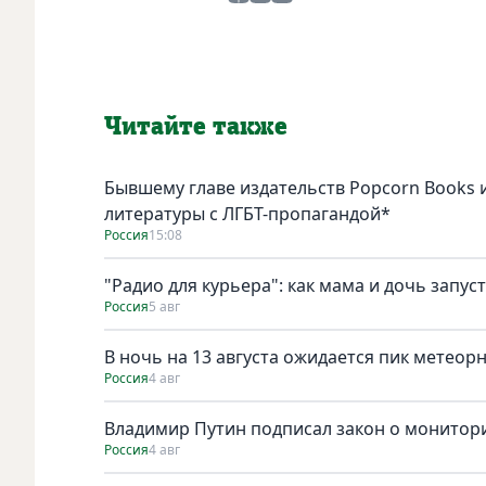
Читайте также
Бывшему главе издательств Popcorn Books и
литературы с ЛГБТ-пропагандой*
Россия
15:08
"Радио для курьера": как мама и дочь запус
Россия
5 авг
В ночь на 13 августа ожидается пик метеор
Россия
4 авг
Владимир Путин подписал закон о монитори
Россия
4 авг