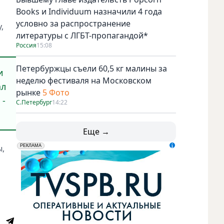
Books и Individuum назначили 4 года
условно за распространение
,
литературы с ЛГБТ-пропагандой*
Россия
15:08
Петербуржцы съели 60,5 кг малины за
и
неделю фестиваля на Московском
ал
рынке
5 Фото
 -
С.Петербург
14:22
Еще →
ы,
erid: LdtCK5udn
АО "ГАТР", ИНН: 7841320717
РЕКЛАМА