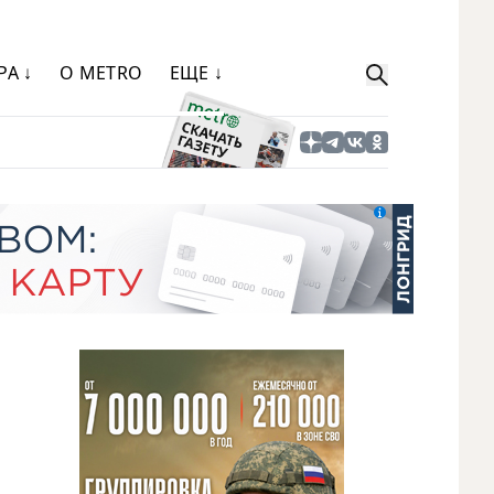
РА ↓
О METRO
ЕЩЕ ↓