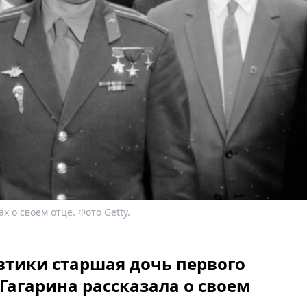
 о своем отце. Фото Getty.
втики старшая дочь первого
Гагарина рассказала о своем