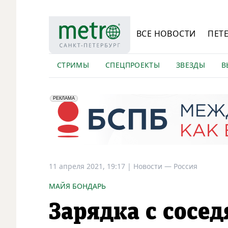
ВСЕ НОВОСТИ
ПЕТ
СТРИМЫ
СПЕЦПРОЕКТЫ
ЗВЕЗДЫ
В
erid: 2VfnxyFybV5
ПАО "Банк "Санкт-Петербург", ИНН: 7831000027
РЕКЛАМА
11 апреля 2021, 19:17
|
Новости —
Россия
МАЙЯ БОНДАРЬ
Зарядка с сосе