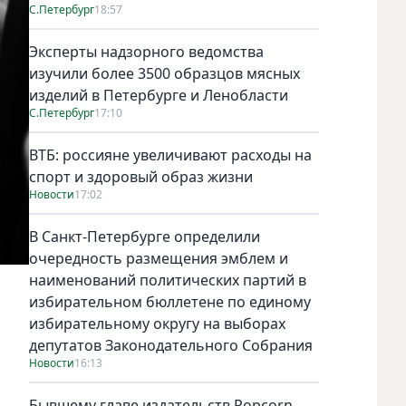
С.Петербург
18:57
Эксперты надзорного ведомства
изучили более 3500 образцов мясных
изделий в Петербурге и Ленобласти
С.Петербург
17:10
ВТБ: россияне увеличивают расходы на
спорт и здоровый образ жизни
Новости
17:02
В Санкт-Петербурге определили
очередность размещения эмблем и
наименований политических партий в
избирательном бюллетене по единому
избирательному округу на выборах
депутатов Законодательного Собрания
Новости
16:13
Бывшему главе издательств Popcorn