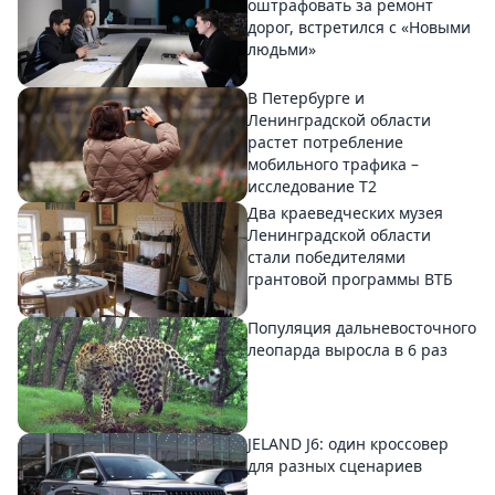
оштрафовать за ремонт
дорог, встретился с «Новыми
людьми»
В Петербурге и
Ленинградской области
растет потребление
мобильного трафика –
исследование T2
Два краеведческих музея
Ленинградской области
стали победителями
грантовой программы ВТБ
Популяция дальневосточного
леопарда выросла в 6 раз
JELAND J6: один кроссовер
для разных сценариев