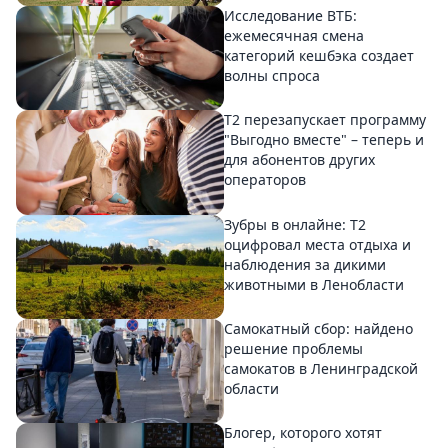
Исследование ВТБ:
ежемесячная смена
категорий кешбэка создает
волны спроса
Т2 перезапускает программу
"Выгодно вместе" – теперь и
для абонентов других
операторов
Зубры в онлайне: Т2
оцифровал места отдыха и
наблюдения за дикими
животными в Ленобласти
Самокатный сбор: найдено
решение проблемы
самокатов в Ленинградской
области
Блогер, которого хотят