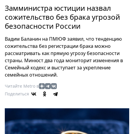
Петербург
Замминистра юстиции назвал
Россия
сожительство без брака угрозой
Мир
безопасности России
Здоровье
Еда
Вадим Баланин на ПМЮФ заявил, что тенденцию
Туризм
сожительства без регистрации брака можно
Мода
рассматривать как прямую угрозу безопасности
Театр
страны. Минюст два года мониторит изменения в
Кино
Семейный кодекс и выступает за укрепление
семейных отношений.
Афиша
Книги
Читайте Metro в
Выставки
Поделиться
Пресс-
релизы
О
Metro
Стримы