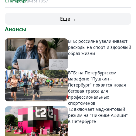
С.Петербург
Вчера 18:57
Еще →
Анонсы
ВТБ: россияне увеличивают
расходы на спорт и здоровый
образ жизни
ВТБ: на Петербургском
марафоне "Пушкин –
Петербург" появится новая
беговая трасса для
профессиональных
спортсменов
Т2 включает маджентовый
режим на "Пикнике Афиши"
в Петербурге