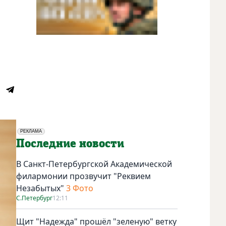
РЕКЛАМА
Социальная реклама
Последние новости
В Санкт-Петербургской Академической
филармонии прозвучит "Реквием
Незабытых"
3 Фото
С.Петербург
12:11
Щит "Надежда" прошёл "зеленую" ветку