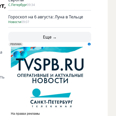
т,
С.Петербург
09:34
Гороскоп на 6 августа: Луна в Тельце
Новости
09:07
Еще →
erid: LdtCK5udn
АО "ГАТР", ИНН: 7841320717
РЕКЛАМА
 а
ить