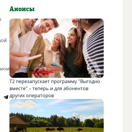
Анонсы
о
ной
змом
Т2 перезапускает программу "Выгодно
вместе" – теперь и для абонентов
других операторов