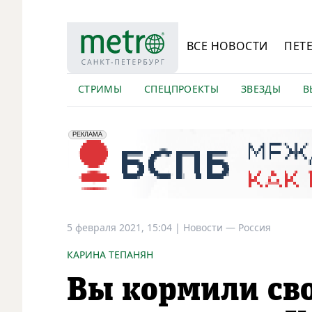
ВСЕ НОВОСТИ
ПЕТ
СТРИМЫ
СПЕЦПРОЕКТЫ
ЗВЕЗДЫ
В
erid: 2VfnxyFybV5
ПАО "Банк "Санкт-Петербург", ИНН: 7831000027
РЕКЛАМА
5 февраля 2021, 15:04
|
Новости —
Россия
КАРИНА ТЕПАНЯН
Вы кормили св