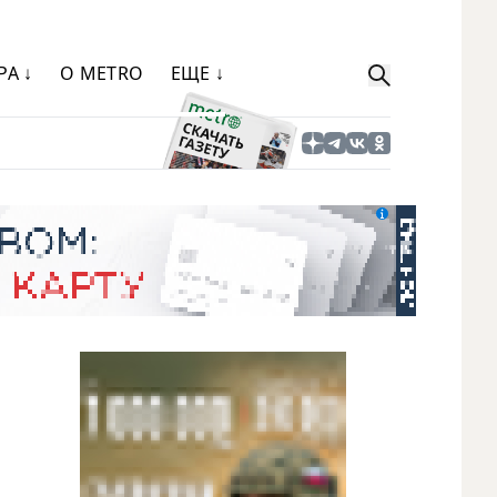
РА ↓
О METRO
ЕЩЕ ↓