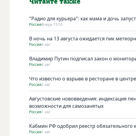
Читайте также
"Радио для курьера": как мама и дочь запус
Россия
Вчера 15:55
В ночь на 13 августа ожидается пик метеор
Россия
4 авг
Владимир Путин подписал закон о монитори
Россия
4 авг
Что известно о взрыве в ресторане в центр
Россия
2 авг
Августовские нововведения: индексация пе
возможности для самозанятых
Россия
1 авг
Кабмин РФ одобрил реестр обязательного к 
Россия
1 авг