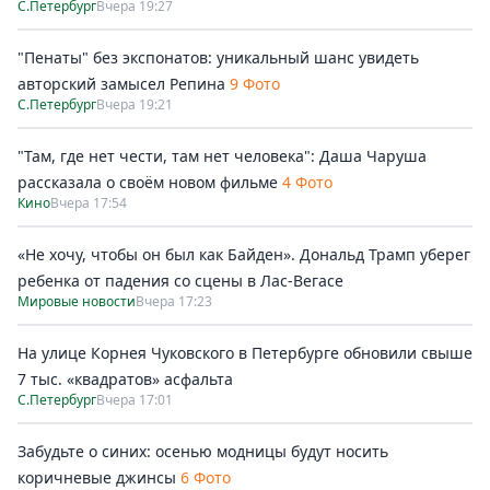
С.Петербург
Вчера 19:27
"Пенаты" без экспонатов: уникальный шанс увидеть
авторский замысел Репина
9 Фото
С.Петербург
Вчера 19:21
"Там, где нет чести, там нет человека": Даша Чаруша
рассказала о своём новом фильме
4 Фото
Кино
Вчера 17:54
«Не хочу, чтобы он был как Байден». Дональд Трамп уберег
ребенка от падения со сцены в Лас-Вегасе
Мировые новости
Вчера 17:23
На улице Корнея Чуковского в Петербурге обновили свыше
7 тыс. «квадратов» асфальта
С.Петербург
Вчера 17:01
Забудьте о синих: осенью модницы будут носить
коричневые джинсы
6 Фото