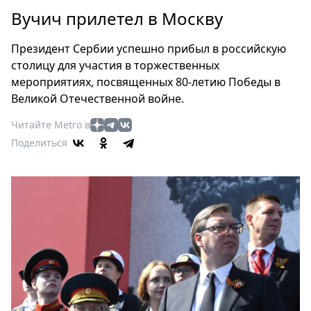
Петербург
Вучич прилетел в Москву
Россия
Мир
Президент Сербии успешно прибыл в российскую
Здоровье
столицу для участия в торжественных
Еда
мероприятиях, посвященных 80-летию Победы в
Туризм
Великой Отечественной войне.
Мода
Читайте Metro в
Театр
Поделиться
Кино
Афиша
Книги
Выставки
Пресс-
релизы
О
Metro
Стримы