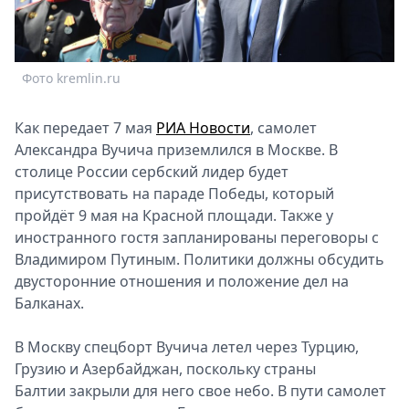
Спецпроекты
Звезды
Выборы
Фото kremlin.ru
2026
Скачай
Как передает 7 мая
РИА Новости
, самолет
Metro
Александра Вучича приземлился в Москве. В
столице России сербский лидер будет
присутствовать на параде Победы, который
пройдёт 9 мая на Красной площади. Также у
иностранного гостя запланированы переговоры с
Владимиром Путиным. Политики должны обсудить
двусторонние отношения и положение дел на
Балканах.
В Москву спецборт Вучича летел через Турцию,
Грузию и Азербайджан, поскольку страны
Балтии закрыли для него свое небо. В пути самолет