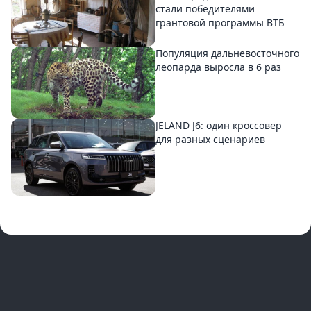
стали победителями
грантовой программы ВТБ
Популяция дальневосточного
леопарда выросла в 6 раз
JELAND J6: один кроссовер
для разных сценариев