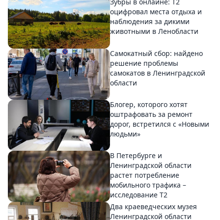
Зубры в онлайне: Т2
оцифровал места отдыха и
наблюдения за дикими
животными в Ленобласти
Самокатный сбор: найдено
решение проблемы
самокатов в Ленинградской
области
Блогер, которого хотят
оштрафовать за ремонт
дорог, встретился с «Новыми
людьми»
В Петербурге и
Ленинградской области
растет потребление
мобильного трафика –
исследование T2
Два краеведческих музея
Ленинградской области