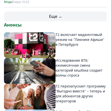
Мода
Вчера 16:32
Еще →
Анонсы
Т2 включает маджентовый
режим на "Пикнике Афиши"
в Петербурге
Исследование ВТБ:
ежемесячная смена
категорий кешбэка создает
волны спроса
Т2 перезапускает программу
"Выгодно вместе" – теперь и
для абонентов других
операторов