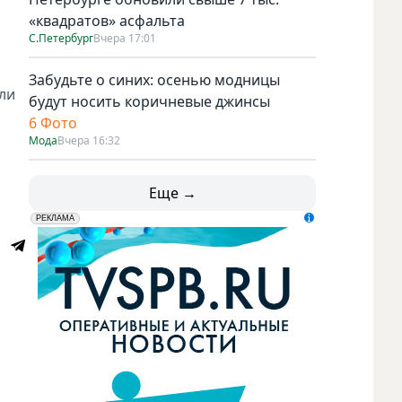
«квадратов» асфальта
С.Петербург
Вчера 17:01
Забудьте о синих: осенью модницы
ли
будут носить коричневые джинсы
6 Фото
Мода
Вчера 16:32
Еще →
erid: LdtCK5udn
АО "ГАТР", ИНН: 7841320717
РЕКЛАМА