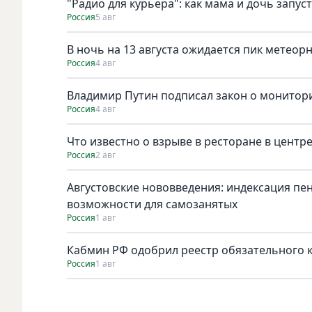
"Радио для курьера": как мама и дочь запус
Россия
5 авг
В ночь на 13 августа ожидается пик метеор
Россия
4 авг
Владимир Путин подписал закон о монитори
Россия
4 авг
Что известно о взрыве в ресторане в центр
Россия
2 авг
Августовские нововведения: индексация пе
возможности для самозанятых
Россия
1 авг
Кабмин РФ одобрил реестр обязательного к 
Россия
1 авг