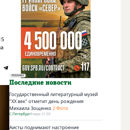
15
на
РЕКЛАМА
Социальная реклама
Последние новости
Государственный литературный музей
"ХХ век" отметит день рождения
Михаила Зощенко
2 Фото
С.Петербург
Вчера 21:59
Аисты поднимают настроение