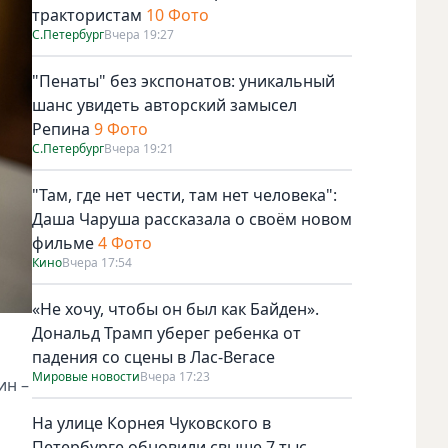
трактористам
10 Фото
С.Петербург
Вчера 19:27
"Пенаты" без экспонатов: уникальный
шанс увидеть авторский замысел
Репина
9 Фото
С.Петербург
Вчера 19:21
"Там, где нет чести, там нет человека":
Даша Чаруша рассказала о своём новом
фильме
4 Фото
Кино
Вчера 17:54
«Не хочу, чтобы он был как Байден».
Дональд Трамп уберег ребенка от
падения со сцены в Лас-Вегасе
Мировые новости
Вчера 17:23
ин –
На улице Корнея Чуковского в
Петербурге обновили свыше 7 тыс.