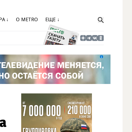
РА ↓
О METRO
ЕЩЕ ↓
а