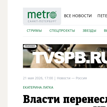
ВСЕ НОВОСТИ
ПЕТ
СТРИМЫ
СПЕЦПРОЕКТЫ
ЗВЕЗДЫ
В
erid: LdtCK5Efv
АО "ГАТР", ИНН: 7841320717
РЕКЛАМА
21 мая 2026, 17:00
|
Новости —
Россия
ЕКАТЕРИНА ЛАТКА
Власти перенес