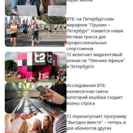
ВТБ: на Петербургском
марафоне "Пушкин –
Петербург" появится новая
беговая трасса для
профессиональных
спортсменов
Т2 включает маджентовый
режим на "Пикнике Афиши"
в Петербурге
Исследование ВТБ:
ежемесячная смена
категорий кешбэка создает
волны спроса
Т2 перезапускает программу
"Выгодно вместе" – теперь и
для абонентов других