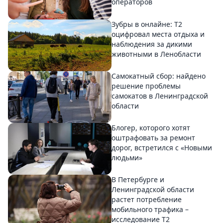
операторов
Зубры в онлайне: Т2
оцифровал места отдыха и
наблюдения за дикими
животными в Ленобласти
Самокатный сбор: найдено
решение проблемы
самокатов в Ленинградской
области
Блогер, которого хотят
оштрафовать за ремонт
дорог, встретился с «Новыми
людьми»
В Петербурге и
Ленинградской области
растет потребление
мобильного трафика –
исследование T2