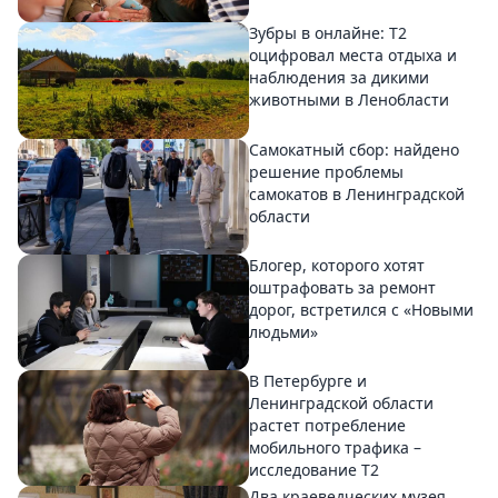
Зубры в онлайне: Т2
оцифровал места отдыха и
наблюдения за дикими
животными в Ленобласти
Самокатный сбор: найдено
решение проблемы
самокатов в Ленинградской
области
Блогер, которого хотят
оштрафовать за ремонт
дорог, встретился с «Новыми
людьми»
В Петербурге и
Ленинградской области
растет потребление
мобильного трафика –
исследование T2
Два краеведческих музея