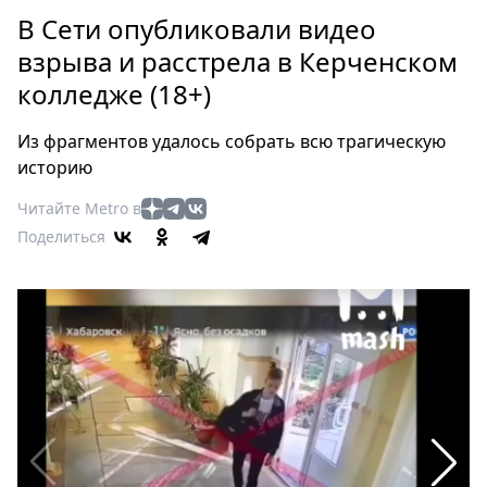
Петербург
В Сети опубликовали видео
Россия
взрыва и расстрела в Керченском
Мир
колледже (18+)
Здоровье
Еда
Из фрагментов удалось собрать всю трагическую
Туризм
историю
Мода
Читайте Metro в
Театр
Поделиться
Кино
Афиша
Книги
Выставки
Пресс-
релизы
О
Metro
Стримы