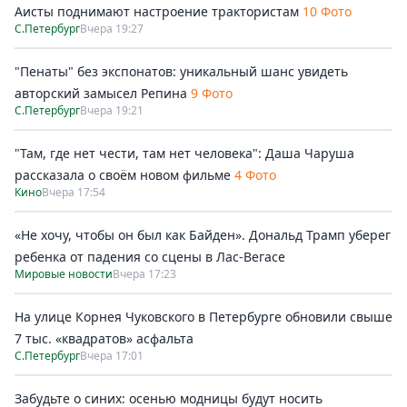
Аисты поднимают настроение трактористам
10 Фото
С.Петербург
Вчера 19:27
"Пенаты" без экспонатов: уникальный шанс увидеть
авторский замысел Репина
9 Фото
С.Петербург
Вчера 19:21
"Там, где нет чести, там нет человека": Даша Чаруша
рассказала о своём новом фильме
4 Фото
Кино
Вчера 17:54
«Не хочу, чтобы он был как Байден». Дональд Трамп уберег
ребенка от падения со сцены в Лас-Вегасе
Мировые новости
Вчера 17:23
На улице Корнея Чуковского в Петербурге обновили свыше
7 тыс. «квадратов» асфальта
С.Петербург
Вчера 17:01
Забудьте о синих: осенью модницы будут носить