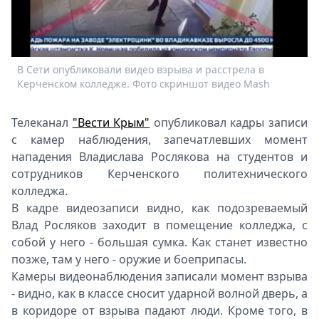
Спецпроекты
Звезды
Выборы
2026
В Сети опубликовали видео взрыва и расстрела в
В
Скачай
Керченском колледже. Фото скриншот видео Mash
К
Metro
Телеканал
"Вести Крым"
опубликовал кадры записи
с камер наблюдения, запечатлевших момент
нападения Владислава Рослякова на студентов и
сотрудников Керченского политехнического
колледжа.
В кадре видеозаписи видно, как подозреваемый
Влад Росляков заходит в помещение колледжа, с
собой у него - большая сумка. Как станет известно
позже, там у него - оружие и боеприпасы.
Камеры видеонаблюдения записали момент взрыва
- видно, как в классе сносит ударной волной дверь, а
в коридоре от взрыва падают люди. Кроме того, в