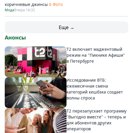
коричневые джинсы
6 Фото
Мода
Вчера 16:32
Еще →
Анонсы
Т2 включает маджентовый
режим на "Пикнике Афиши"
в Петербурге
Исследование ВТБ:
ежемесячная смена
категорий кешбэка создает
волны спроса
Т2 перезапускает программу
"Выгодно вместе" – теперь и
для абонентов других
операторов