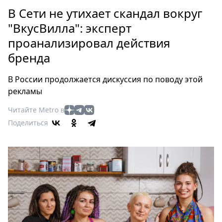
Петербург
В Сети не утихает скандал вокруг
Россия
"ВкусВилла": эксперт
Мир
проанализировал действия
Здоровье
бренда
Еда
Туризм
В России продолжается дискуссия по поводу этой
Мода
рекламы
Театр
Читайте Metro в
Кино
Поделиться
Афиша
Книги
Выставки
Пресс-
релизы
О
Metro
Стримы