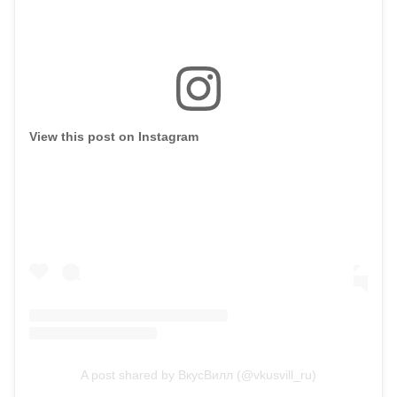
View this post on Instagram
A post shared by ВкусВилл (@vkusvill_ru)