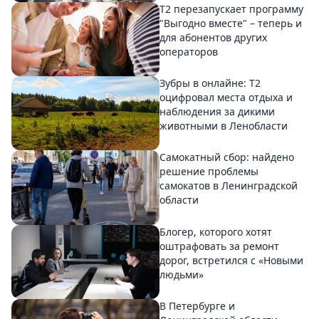
Т2 перезапускает программу
"Выгодно вместе" – теперь и
для абонентов других
операторов
Зубры в онлайне: Т2
оцифровал места отдыха и
наблюдения за дикими
животными в Ленобласти
Самокатный сбор: найдено
решение проблемы
самокатов в Ленинградской
области
Блогер, которого хотят
оштрафовать за ремонт
дорог, встретился с «Новыми
людьми»
В Петербурге и