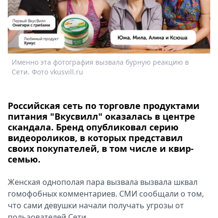
Спецпроекты
Звезды
Выборы
2026
Скачай
Именно эта фотография вызвала бурную реакцию в
Metro
Сети. Фото vkusvill.ru
Российская сеть по торговле продуктами
питания "Вкусвилл" оказалась в центре
скандала. Бренд опубликовал серию
видеороликов, в которых представил
своих покупателей, в том числе и квир-
семью.
Женская однополая пара вызвала вызвала шквал
гомофобных комментариев. СМИ сообщали о том,
что сами девушки начали получать угрозы от
пользователей Сети.