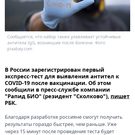
Спецпроекты
Звезды
Выборы
2026
Скачай
Сообщается, что набор также улавливает устойчивые
Metro
антитела IgG, возникшие после болезни. Фото
pixabay.com
В России зарегистрирован первый
экспресс-тест для выявления антител к
COVID-19 после вакцинации. Об этом
сообщили в пресс-службе компании
"Рапид БИО" (резидент "Сколково"),
пишет
РБК.
Благодаря разработке россияне смогут получить
результаты гораздо быстрее, чем раньше. Уже
через 15 минут после проведения теста будет