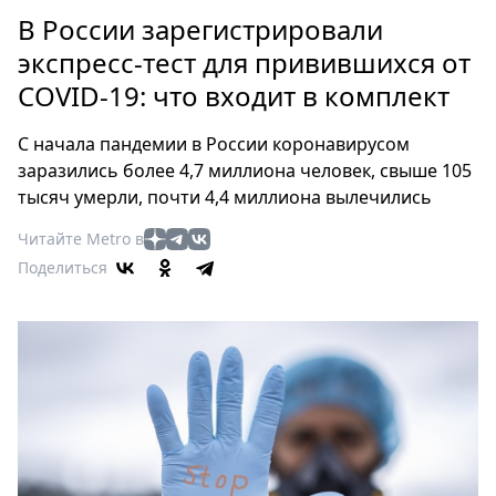
Петербург
В России зарегистрировали
Россия
экспресс-тест для привившихся от
Мир
COVID-19: что входит в комплект
Здоровье
Еда
С начала пандемии в России коронавирусом
Туризм
заразились более 4,7 миллиона человек, свыше 105
Мода
тысяч умерли, почти 4,4 миллиона вылечились
Театр
Читайте Metro в
Кино
Поделиться
Афиша
Книги
Выставки
Пресс-
релизы
О
Metro
Стримы