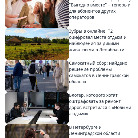
"Выгодно вместе" – теперь и
для абонентов других
операторов
Зубры в онлайне: Т2
оцифровал места отдыха и
наблюдения за дикими
животными в Ленобласти
Самокатный сбор: найдено
решение проблемы
самокатов в Ленинградской
области
Блогер, которого хотят
оштрафовать за ремонт
дорог, встретился с «Новыми
людьми»
В Петербурге и
Ленинградской области