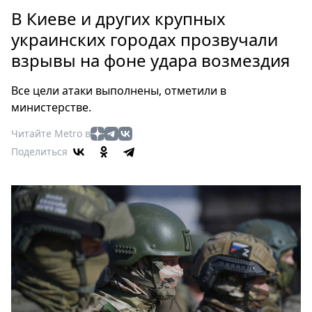
Петербург
В Киеве и других крупных
Россия
украинских городах прозвучали
Мир
взрывы на фоне удара возмездия
Здоровье
Еда
Все цели атаки выполнены, отметили в
Туризм
министерстве.
Мода
Читайте Metro в
Театр
Поделиться
Кино
Афиша
Книги
Выставки
Пресс-
релизы
О
Metro
Стримы