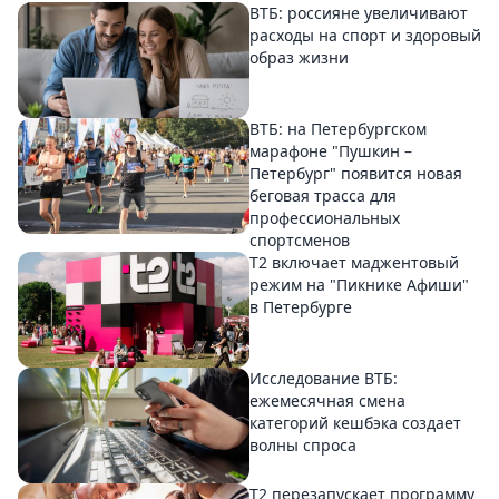
ВТБ: россияне увеличивают
расходы на спорт и здоровый
образ жизни
ВТБ: на Петербургском
марафоне "Пушкин –
Петербург" появится новая
беговая трасса для
профессиональных
спортсменов
Т2 включает маджентовый
режим на "Пикнике Афиши"
в Петербурге
Исследование ВТБ:
ежемесячная смена
категорий кешбэка создает
волны спроса
Т2 перезапускает программу