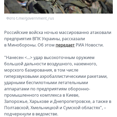
Спецпроекты
Звезды
Выборы
Фото t.me/government_rus
2026
Скачай
Российские войска ночью массированно атаковали
Metro
предприятия ВПК Украины, рассказали
в Минобороны. Об этом
передает
РИА Новости.
"Нанесен <...> удар высокоточным оружием
большой дальности воздушного, наземного,
морского базирования, в том числе
гиперзвуковыми аэробаллистическими ракетами,
ударными беспилотными летательными
аппаратами по предприятиям оборонно-
промышленного комплекса в Киеве,
Запорожье, Харькове и Днепропетровске, а также в
Полтавской, Хмельницкой и Сумской областях", –
подчеркнули в ведомстве.