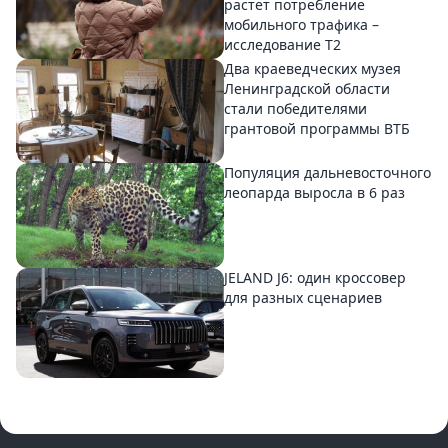
растет потребление
мобильного трафика –
исследование T2
Два краеведческих музея
Ленинградской области
стали победителями
грантовой программы ВТБ
Популяция дальневосточного
леопарда выросла в 6 раз
JELAND J6: один кроссовер
для разных сценариев