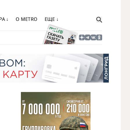
РА ↓
О METRO
ЕЩЕ ↓