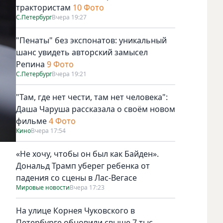
трактористам
10 Фото
С.Петербург
Вчера 19:27
"Пенаты" без экспонатов: уникальный
шанс увидеть авторский замысел
Репина
9 Фото
С.Петербург
Вчера 19:21
"Там, где нет чести, там нет человека":
Даша Чаруша рассказала о своём новом
фильме
4 Фото
Кино
Вчера 17:54
«Не хочу, чтобы он был как Байден».
Дональд Трамп уберег ребенка от
падения со сцены в Лас-Вегасе
Мировые новости
Вчера 17:23
На улице Корнея Чуковского в
Петербурге обновили свыше 7 тыс.