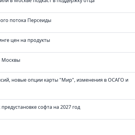
тили в Москве подкаст в поддержку отца
ного потока Персеиды
нге цен на продукты
е Москвы
нсий, новые опции карты "Мир", изменения в ОСАГО и
предустановке софта на 2027 год