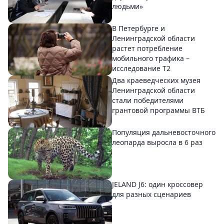
людьми»
В Петербурге и
Ленинградской области
растет потребление
мобильного трафика –
исследование T2
Два краеведческих музея
Ленинградской области
стали победителями
грантовой программы ВТБ
Популяция дальневосточного
леопарда выросла в 6 раз
JELAND J6: один кроссовер
для разных сценариев