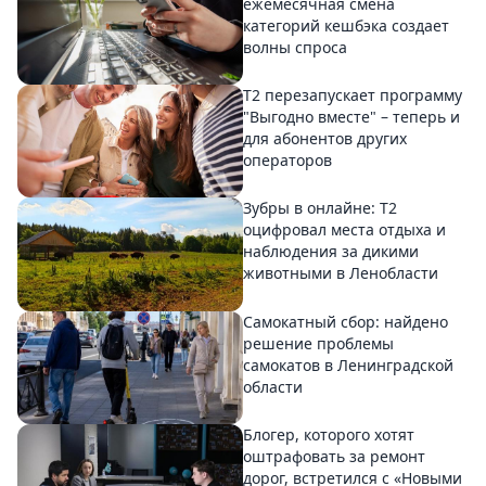
ежемесячная смена
категорий кешбэка создает
волны спроса
Т2 перезапускает программу
"Выгодно вместе" – теперь и
для абонентов других
операторов
Зубры в онлайне: Т2
оцифровал места отдыха и
наблюдения за дикими
животными в Ленобласти
Самокатный сбор: найдено
решение проблемы
самокатов в Ленинградской
области
Блогер, которого хотят
оштрафовать за ремонт
дорог, встретился с «Новыми