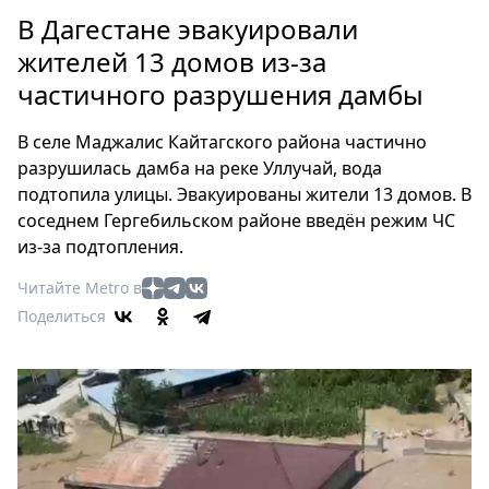
Петербург
В Дагестане эвакуировали
Россия
жителей 13 домов из-за
Мир
частичного разрушения дамбы
Здоровье
Еда
В селе Маджалис Кайтагского района частично
Туризм
разрушилась дамба на реке Уллучай, вода
Мода
подтопила улицы. Эвакуированы жители 13 домов. В
Театр
соседнем Гергебильском районе введён режим ЧС
Кино
из-за подтопления.
Афиша
Читайте Metro в
Книги
Поделиться
Выставки
Пресс-
релизы
О
Metro
Стримы