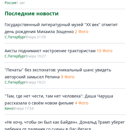
Россия
1 авг
Последние новости
Государственный литературный музей "ХХ век" отметит
день рождения Михаила Зощенко
2 Фото
С.Петербург
Вчера 21:59
Аисты поднимают настроение трактористам
10 Фото
С.Петербург
Вчера 19:27
"Пенаты" без экспонатов: уникальный шанс увидеть
авторский замысел Репина
9 Фото
С.Петербург
Вчера 19:21
"Там, где нет чести, там нет человека": Даша Чаруша
рассказала о своём новом фильме
4 Фото
Кино
Вчера 17:54
«Не хочу, чтобы он был как Байден». Дональд Трамп уберег
ребенка от падения со сцены в Лас-Вегасе