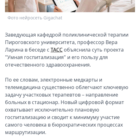
Спецпроекты
Звезды
Фото нейросеть Gigachat
Выборы
2026
Заведующая кафедрой поликлинической терапии
Скачай
Пироговского университета, профессор Вера
Metro
Ларина в беседе с
ТАСС
объяснила суть проекта
"Умная госпитализация" и его пользу для
отечественного здравоохранения.
По ее словам, электронные медкарты и
телемедицина существенно облегчают ключевую
задачу участковых терапевтов – направление
больных в стационар. Новый цифровой формат
охватывает исключительно плановую
госпитализацию и сводит к минимуму участие
самого человека в бюрократических процессах
маршрутизации.