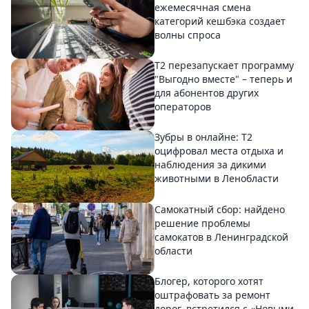
ежемесячная смена
категорий кешбэка создает
волны спроса
Т2 перезапускает программу
"Выгодно вместе" – теперь и
для абонентов других
операторов
Зубры в онлайне: Т2
оцифровал места отдыха и
наблюдения за дикими
животными в Ленобласти
Самокатный сбор: найдено
решение проблемы
самокатов в Ленинградской
области
Блогер, которого хотят
оштрафовать за ремонт
дорог, встретился с «Новыми