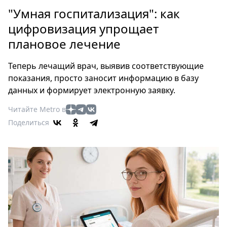
Петербург
"Умная госпитализация": как
Россия
цифровизация упрощает
Мир
плановое лечение
Здоровье
Еда
Теперь лечащий врач, выявив соответствующие
Туризм
показания, просто заносит информацию в базу
Мода
данных и формирует электронную заявку.
Театр
Читайте Metro в
Кино
Поделиться
Афиша
Книги
Выставки
Пресс-
релизы
О
Metro
Стримы