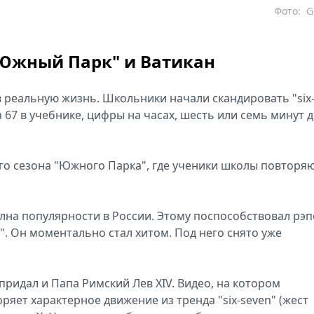
Фото:
G
"Южный Парк" и Ватикан
 реальную жизнь. Школьники начали скандировать "six
 67 в учебнике, цифры на часах, шесть или семь минут 
го сезона "Южного Парка", где ученики школы повторя
волна популярности в России. Этому поспособствовал рэ
n)". Он моментально стал хитом. Под него снято уже
идал и Папа Римский Лев XIV. Видео, на котором
яет характерное движение из тренда "six-seven" (жест