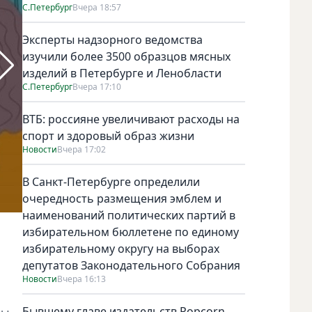
С.Петербург
Вчера 18:57
Эксперты надзорного ведомства
изучили более 3500 образцов мясных
изделий в Петербурге и Ленобласти
С.Петербург
Вчера 17:10
ВТБ: россияне увеличивают расходы на
спорт и здоровый образ жизни
Новости
Вчера 17:02
В Санкт-Петербурге определили
очередность размещения эмблем и
наименований политических партий в
избирательном бюллетене по единому
избирательному округу на выборах
депутатов Законодательного Собрания
Фото Getty
Новости
Вчера 16:13
Бывшему главе издательств Popcorn