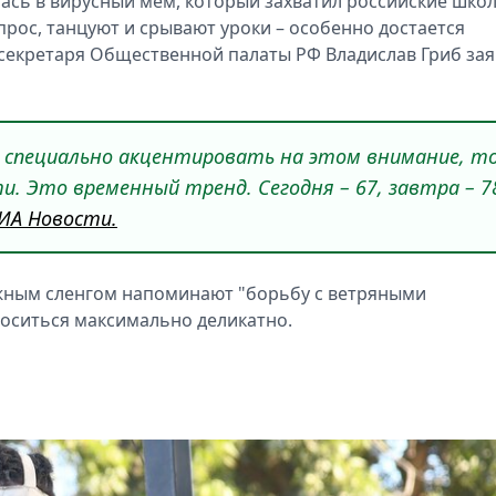
илась в вирусный мем, который захватил российские шко
прос, танцуют и срывают уроки – особенно достается
секретаря Общественной палаты РФ Владислав Гриб зая
 специально акцентировать на этом внимание, т
и. Это временный тренд. Сегодня – 67, завтра – 7
ИА Новости.
ежным сленгом напоминают "борьбу с ветряными
оситься максимально деликатно.