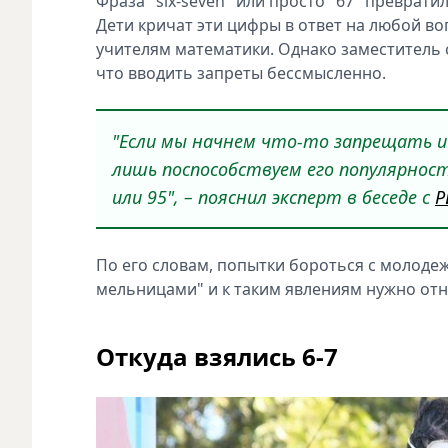
Фраза "six-seven" или просто "67" преврат
Дети кричат эти цифры в ответ на любой во
учителям математики. Однако заместитель 
что вводить запреты бессмысленно.
"Если мы начнем что-то запрещать и
лишь поспособствуем его популярност
или 95", – пояснил эксперт в беседе с
Р
По его словам, попытки бороться с молод
мельницами" и к таким явлениям нужно отн
Откуда взялись 6-7