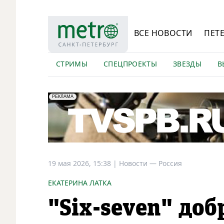
ВСЕ НОВОСТИ
ПЕТ
СТРИМЫ
СПЕЦПРОЕКТЫ
ЗВЕЗДЫ
В
erid: LdtCK5Efv
АО "ГАТР", ИНН: 7841320717
РЕКЛАМА
19 мая 2026, 15:38
|
Новости —
Россия
ЕКАТЕРИНА ЛАТКА
"Six-seven" доб