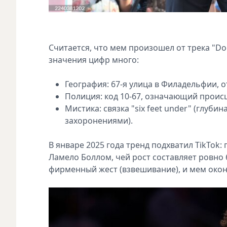
Считается, что мем произошел от трека "Doot
значения цифр много:
География: 67-я улица в Филадельфии, 
Полиция: код 10-67, означающий проис
Мистика: связка "six feet under" (глуби
захоронениями).
В январе 2025 года тренд подхватил TikTok
Ламело Боллом, чей рост составляет ровно
фирменный жест (взвешивание), и мем окон