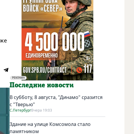
аже
РЕКЛАМА
Социальная реклама
Последние новости
В субботу, 8 августа, "Динамо" сразится
с "Тверью"
С.Петербург
Вчера 19:03
Здание на улице Комсомола стало
памятником