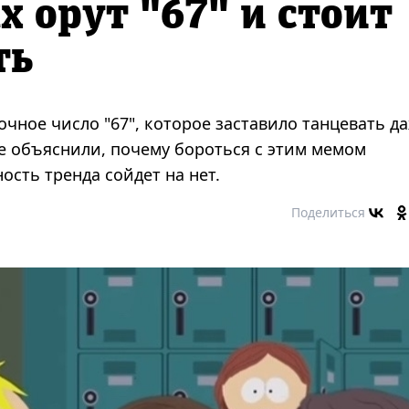
х орут "67" и стоит
ть
очное число "67", которое заставило танцевать д
е объяснили, почему бороться с этим мемом
ность тренда сойдет на нет.
Поделиться