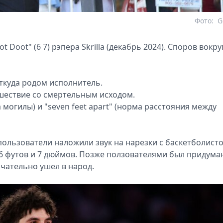
Фото:
G
 Doot" (6 7) рэпера Skrilla (декабрь 2024). Споров вокру
откуда родом исполнитель.
шествие со смертельным исходом.
на могилы) и "seven feet apart" (норма расстояния между
: пользователи наложили звук на нарезки с баскетболист
 6 футов и 7 дюймов. Позже ползователями был придума
чательно ушел в народ.