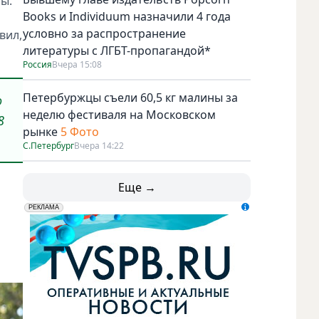
лы.
Books и Individuum назначили 4 года
условно за распространение
вил,
литературы с ЛГБТ-пропагандой*
Россия
Вчера 15:08
Петербуржцы съели 60,5 кг малины за
о
неделю фестиваля на Московском
8
рынке
5 Фото
С.Петербург
Вчера 14:22
Еще →
erid: LdtCK5udn
АО "ГАТР", ИНН: 7841320717
РЕКЛАМА