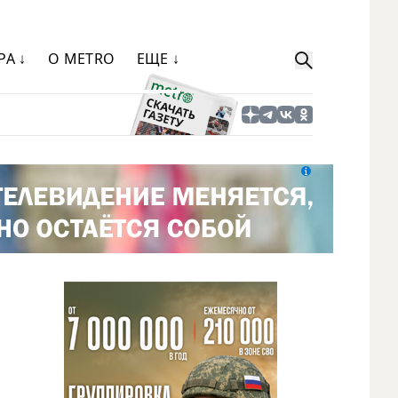
РА ↓
О METRO
ЕЩЕ ↓