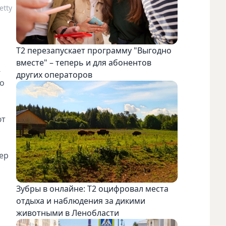
etty
Т2 перезапускает программу "Выгодно
вместе" – теперь и для абонентов
-
других операторов
до
ют
пер
Зубры в онлайне: Т2 оцифровал места
отдыха и наблюдения за дикими
животными в Ленобласти