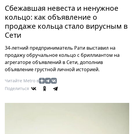
Петербург
Сбежавшая невеста и ненужное
Россия
кольцо: как объявление о
Мир
продаже кольца стало вирусным в
Здоровье
Сети
Еда
Туризм
34-летний предприниматель Рати выставил на
Мода
продажу обручальное кольцо с бриллиантом на
Театр
агрегаторе объявлений в Сети, дополнив
Кино
объявление грустной личной историей.
Афиша
Читайте Metro в
Книги
Поделиться
Выставки
Пресс-
релизы
О
Metro
Стримы