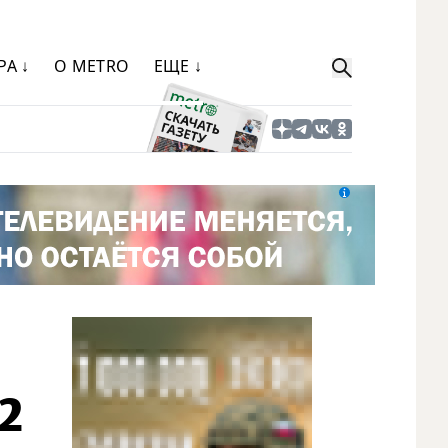
РА ↓
О METRO
ЕЩЕ ↓
22