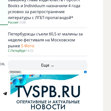
Books и Individuum назначили 4 года
условно за распространение
литературы с ЛГБТ-пропагандой*
Россия
15:08
Петербуржцы съели 60,5 кг малины за
неделю фестиваля на Московском
рынке
5 Фото
С.Петербург
14:22
ов,
Еще →
erid: LdtCK5udn
АО "ГАТР", ИНН: 7841320717
РЕКЛАМА