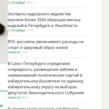
С.Петербург
18:57
Эксперты надзорного ведомства
изучили более 3500 образцов мясных
изделий в Петербурге и Ленобласти
С.Петербург
17:10
ВТБ: россияне увеличивают расходы на
спорт и здоровый образ жизни
Новости
17:02
В Санкт-Петербурге определили
очередность размещения эмблем и
наименований политических партий в
избирательном бюллетене по единому
избирательному округу на выборах
депутатов Законодательного Собрания
Новости
16:13
ам
Бывшему главе издательств Popcorn