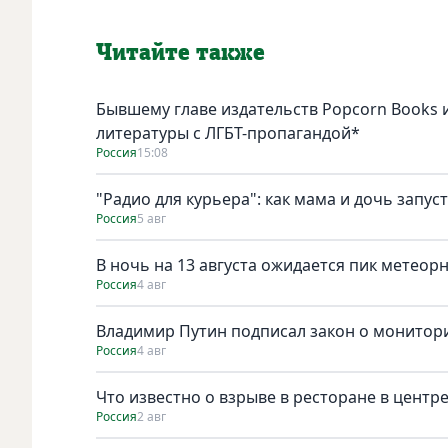
Читайте также
Бывшему главе издательств Popcorn Books и
литературы с ЛГБТ-пропагандой*
Россия
15:08
"Радио для курьера": как мама и дочь запус
Россия
5 авг
В ночь на 13 августа ожидается пик метеор
Россия
4 авг
Владимир Путин подписал закон о монитори
Россия
4 авг
Что известно о взрыве в ресторане в центр
Россия
2 авг