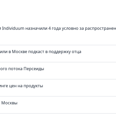
 Individuum назначили 4 года условно за распростране
тили в Москве подкаст в поддержку отца
ного потока Персеиды
нге цен на продукты
е Москвы