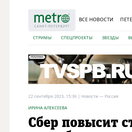
ВСЕ НОВОСТИ
ПЕТ
СТРИМЫ
СПЕЦПРОЕКТЫ
ЗВЕЗДЫ
В
erid: LdtCK5Efv
АО "ГАТР", ИНН: 7841320717
РЕКЛАМА
22 сентября 2023, 15:36
|
Новости —
Россия
ИРИНА АЛЕКСЕЕВА
Сбер повысит с