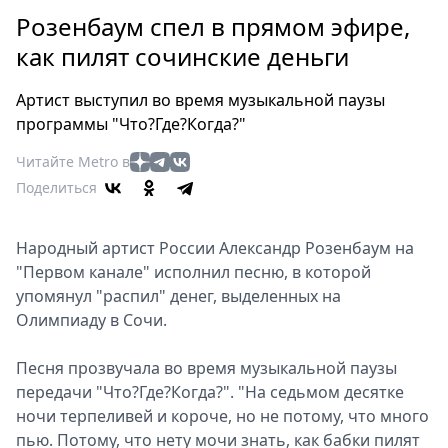
Петербург
Розенбаум спел в прямом эфире,
Россия
как пилят сочинские деньги
Мир
Здоровье
Артист выступил во время музыкальной паузы
Еда
программы "Что?Где?Когда?"
Туризм
Читайте Metro в
Мода
Поделиться
Театр
Кино
Народный артист России Александр Розенбаум на
Афиша
"Первом канале" исполнил песню, в которой
Книги
упомянул "распил" денег, выделенных на
Выставки
Олимпиаду в Сочи.
Пресс-
релизы
Песня прозвучала во время музыкальной паузы
О
передачи "Что?Где?Когда?". "На седьмом десятке
ночи терпеливей и короче, но не потому, что много
Metro
пью. Потому, что нету мочи знать, как бабки пилят
Стримы