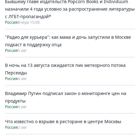
Бывшему главе издательств Popcorn Books и Individuum
назначили 4 года условно за распространение литературы
с ЛГБТ-пропагандой*
Россия
Вчера 15:08
"Радио для курьера": как мама и дочь запустили в Москве
подкаст в поддержку отца
Россия
5 авг
В ночь на 13 августа ожидается пик метеорного потока
Персеиды
Россия
4 авг
Владимир Путин подписал закон о мониторинге цен на
продукты
Россия
4 авг
Что известно о взрыве в ресторане в центре Москвы
Россия
2 авг