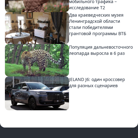
мобильного трафика –
исследование T2
Два краеведческих музея
Ленинградской области
стали победителями
грантовой программы ВТБ
Популяция дальневосточного
леопарда выросла в 6 раз
JELAND J6: один кроссовер
для разных сценариев