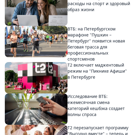
расходы на спорт и здоровый
образ жизни
ВТБ: на Петербургском
марафоне "Пушкин –
Петербург" появится новая
беговая трасса для
профессиональных
спортсменов
Т2 включает маджентовый
режим на "Пикнике Афиши"
в Петербурге
Исследование ВТБ:
ежемесячная смена
категорий кешбэка создает
волны спроса
Т2 перезапускает программу
"Выгодно вместе" – теперь и