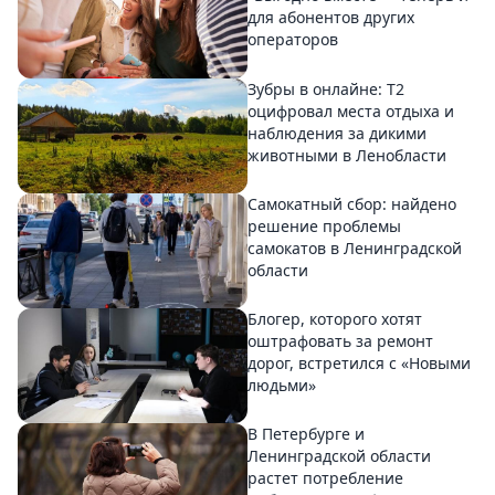
для абонентов других
операторов
Зубры в онлайне: Т2
оцифровал места отдыха и
наблюдения за дикими
животными в Ленобласти
Самокатный сбор: найдено
решение проблемы
самокатов в Ленинградской
области
Блогер, которого хотят
оштрафовать за ремонт
дорог, встретился с «Новыми
людьми»
В Петербурге и
Ленинградской области
растет потребление