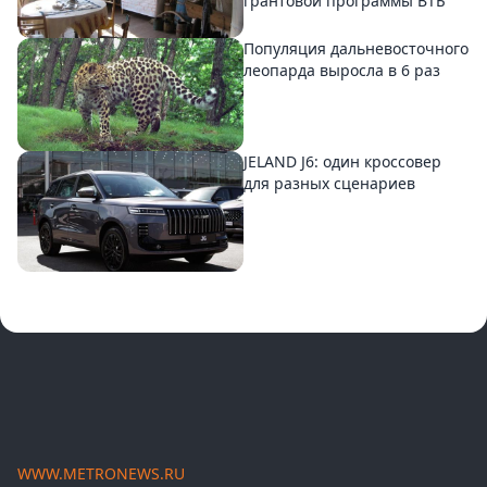
грантовой программы ВТБ
Популяция дальневосточного
леопарда выросла в 6 раз
JELAND J6: один кроссовер
для разных сценариев
WWW.METRONEWS.RU