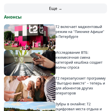
Еще →
Анонсы
Т2 включает маджентовый
режим на "Пикнике Афиши"
в Петербурге
Исследование ВТБ:
ежемесячная смена
категорий кешбэка создает
волны спроса
Т2 перезапускает программу
"Выгодно вместе" – теперь и
для абонентов других
операторов
Зубры в онлайне: Т2
оцифровал места отдыха и