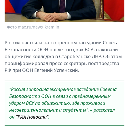
Спецпроекты
Звезды
Выборы
2026
Фото max.ru/news_kremlin
Скачай
Metro
Россия настояла на экстренном заседании Совета
Безопасности ООН после того, как ВСУ атаковали
общежитие колледжа в Старобельске ЛНР. Об этом
проинформировал пресс-секретарь постпредства
РФ при ООН Евгений Успенский.
"Россия запросила экстренное заседание Совета
Безопасности ООН в связи с преднамеренным
ударом ВСУ по общежитию, где проживали
несовершеннолетние и студенты", – рассказал
он
"РИА Новости"
.