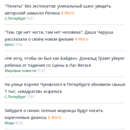
"Пенаты" без экспонатов: уникальный шанс увидеть
авторский замысел Репина
9 Фото
С.Петербург
19:21
"Там, где нет чести, там нет человека": Даша Чаруша
рассказала о своём новом фильме
4 Фото
Кино
17:54
«Не хочу, чтобы он был как Байден». Дональд Трамп уберег
ребенка от падения со сцены в Лас-Вегасе
Мировые новости
17:23
На улице Корнея Чуковского в Петербурге обновили свыше
7 тыс. «квадратов» асфальта
С.Петербург
17:01
Забудьте о синих: осенью модницы будут носить
коричневые джинсы
6 Фото
Мода
16:32