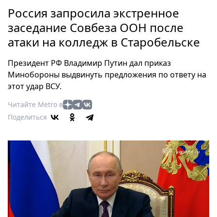
Петербург
Россия запросила экстренное
Россия
заседание Совбеза ООН после
Мир
атаки на колледж в Старобельске
Здоровье
Еда
Президент РФ Владимир Путин дал приказ
Туризм
Минобороны выдвинуть предложения по ответу на
Мода
этот удар ВСУ.
Театр
Читайте Metro в
Кино
Поделиться
Афиша
Книги
Выставки
Пресс-
релизы
О
Metro
Стримы