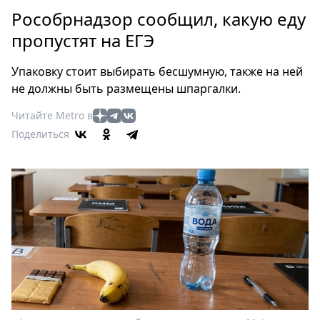
Петербург
Рособрнадзор сообщил, какую еду
Россия
пропустят на ЕГЭ
Мир
Здоровье
Упаковку стоит выбирать бесшумную, также на ней
Еда
не должны быть размещены шпаргалки.
Туризм
Читайте Metro в
Мода
Поделиться
Театр
Кино
Афиша
Книги
Выставки
Пресс-
релизы
О
Metro
Стримы