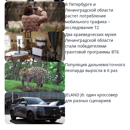
В Петербурге и
Ленинградской области
растет потребление
мобильного трафика –
исследование T2
Два краеведческих музея
Ленинградской области
стали победителями
грантовой программы ВТБ
Популяция дальневосточного
леопарда выросла в 6 раз
JELAND J6: один кроссовер
для разных сценариев