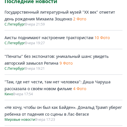
Последние новости
Государственный литературный музей "ХХ век" отметит
день рождения Михаила Зощенко
2 Фото
С.Петербург
Вчера 21:59
Аисты поднимают настроение трактористам
10 Фото
С.Петербург
Вчера 19:27
"Пенаты" без экспонатов: уникальный шанс увидеть
авторский замысел Репина
9 Фото
С.Петербург
Вчера 19:21
"Там, где нет чести, там нет человека": Даша Чаруша
рассказала о своём новом фильме
4 Фото
Кино
Вчера 17:54
«Не хочу, чтобы он был как Байден». Дональд Трамп уберег
ребенка от падения со сцены в Лас-Вегасе
Мировые новости
Вчера 17:23