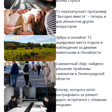
волны спроса
Т2 перезапускает программу
"Выгодно вместе" – теперь и
для абонентов других
операторов
Зубры в онлайне: Т2
оцифровал места отдыха и
наблюдения за дикими
животными в Ленобласти
Самокатный сбор: найдено
решение проблемы
самокатов в Ленинградской
области
Блогер, которого хотят
оштрафовать за ремонт
дорог, встретился с «Новыми
людьми»