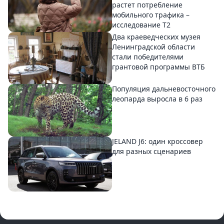
растет потребление
мобильного трафика –
исследование T2
Два краеведческих музея
Ленинградской области
стали победителями
грантовой программы ВТБ
Популяция дальневосточного
леопарда выросла в 6 раз
JELAND J6: один кроссовер
для разных сценариев