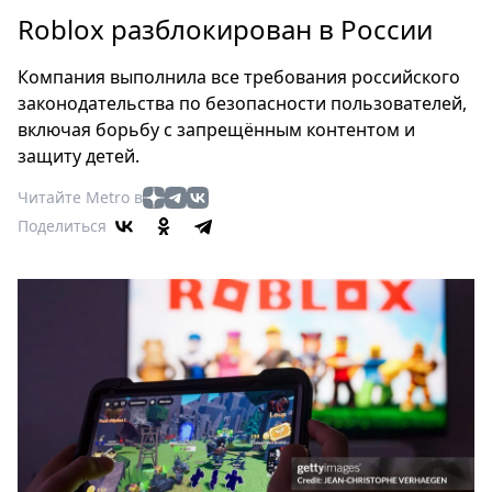
Петербург
Roblox разблокирован в России
Россия
Мир
Компания выполнила все требования российского
Здоровье
законодательства по безопасности пользователей,
Еда
включая борьбу с запрещённым контентом и
Туризм
защиту детей.
Мода
Читайте Metro в
Театр
Поделиться
Кино
Афиша
Книги
Выставки
Пресс-
релизы
О
Metro
Стримы