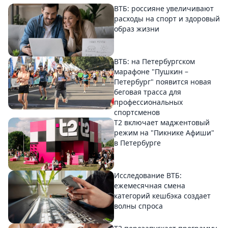
ВТБ: россияне увеличивают
расходы на спорт и здоровый
образ жизни
ВТБ: на Петербургском
марафоне "Пушкин –
Петербург" появится новая
беговая трасса для
профессиональных
спортсменов
Т2 включает маджентовый
режим на "Пикнике Афиши"
в Петербурге
Исследование ВТБ:
ежемесячная смена
категорий кешбэка создает
волны спроса