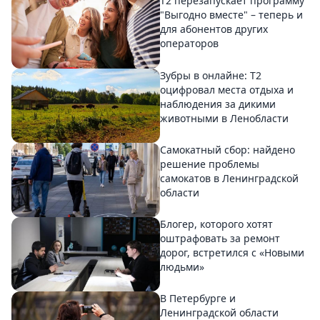
Т2 перезапускает программу
"Выгодно вместе" – теперь и
для абонентов других
операторов
Зубры в онлайне: Т2
оцифровал места отдыха и
наблюдения за дикими
животными в Ленобласти
Самокатный сбор: найдено
решение проблемы
самокатов в Ленинградской
области
Блогер, которого хотят
оштрафовать за ремонт
дорог, встретился с «Новыми
людьми»
В Петербурге и
Ленинградской области