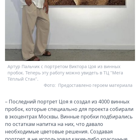
Артур Пальчик с портретом Виктора Цоя из винных
пробок. Теперь эту работу можно увидеть в ТЦ "Мега
Тёплый Стан".
Фото:
Предоставлено героем материала
– Последний портрет Цоя я создал из 4000 винных
пробок, которые специально для проекта собирали
в экоцентрах Москвы. Винные пробки подбирались
по остаткам напитка на них, что давало
необходимые цветовые решения. Создавая
портрет, я не использовал какие-либо красочные