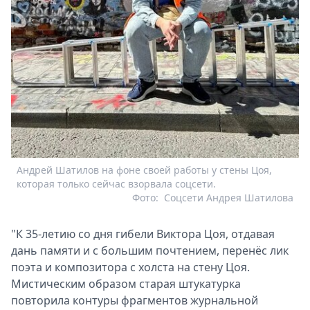
Андрей Шатилов на фоне своей работы у стены Цоя,
которая только сейчас взорвала соцсети.
Фото:
Соцсети Андрея Шатилова
"К 35-летию со дня гибели Виктора Цоя, отдавая
дань памяти и с большим почтением, перенёс лик
поэта и композитора с холста на стену Цоя.
Мистическим образом старая штукатурка
повторила контуры фрагментов журнальной