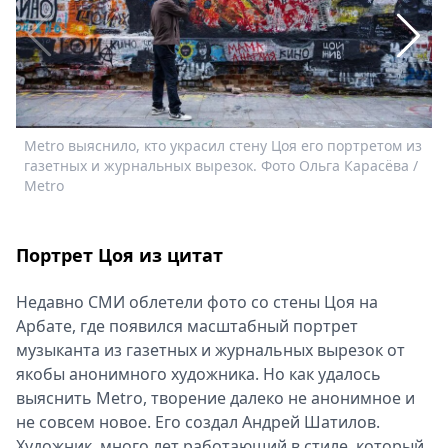
Спецпроекты
Звезды
Выборы
2026
Скачай
Metro
Metro выяснило, кто украсил стену Цоя его портретом из
газетных и журнальных вырезок. Фото Ольга Карасёва /
Metro
Портрет Цоя из цитат
Недавно СМИ облетели фото со стены Цоя на
Арбате, где появился масштабный портрет
музыканта из газетных и журнальных вырезок от
якобы анонимного художника. Но как удалось
выяснить Metro, творение далеко не анонимное и
А
не совсем новое. Его создал Андрей Шатилов.
к
Художник, много лет работающий в стиле, который