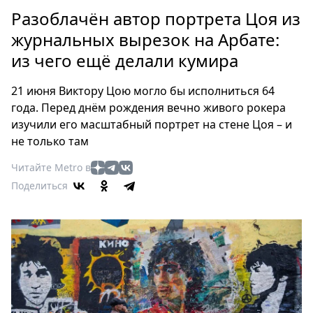
Петербург
Разоблачён автор портрета Цоя из
Россия
журнальных вырезок на Арбате:
Мир
из чего ещё делали кумира
Здоровье
Еда
21 июня Виктору Цою могло бы исполниться 64
Туризм
года. Перед днём рождения вечно живого рокера
Мода
изучили его масштабный портрет на стене Цоя – и
Театр
не только там
Кино
Читайте Metro в
Афиша
Поделиться
Книги
Выставки
Пресс-
релизы
О
Metro
Стримы