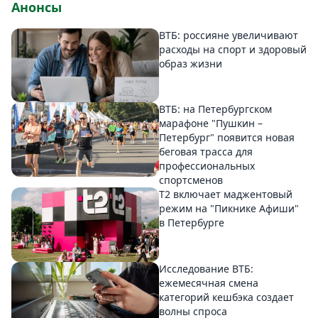
Анонсы
ВТБ: россияне увеличивают
расходы на спорт и здоровый
образ жизни
ВТБ: на Петербургском
марафоне "Пушкин –
Петербург" появится новая
беговая трасса для
профессиональных
спортсменов
Т2 включает маджентовый
режим на "Пикнике Афиши"
в Петербурге
Исследование ВТБ:
ежемесячная смена
категорий кешбэка создает
волны спроса