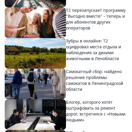
Т2 перезапускает программу
"Выгодно вместе" – теперь и
для абонентов других
операторов
Зубры в онлайне: Т2
оцифровал места отдыха и
наблюдения за дикими
животными в Ленобласти
Самокатный сбор: найдено
решение проблемы
самокатов в Ленинградской
области
Блогер, которого хотят
оштрафовать за ремонт
дорог, встретился с «Новыми
людьми»