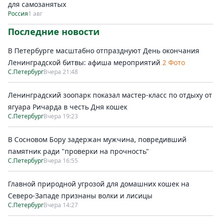
для самозанятых
Россия
1 авг
Последние новости
В Петербурге масштабно отпразднуют День окончания
Ленинградской битвы: афиша мероприятий
2 Фото
С.Петербург
Вчера 21:48
Ленинградский зоопарк показал мастер-класс по отдыху от
ягуара Ричарда в честь Дня кошек
С.Петербург
Вчера 19:23
В Сосновом Бору задержан мужчина, повредивший
памятник ради "проверки на прочность"
С.Петербург
Вчера 16:55
Главной природной угрозой для домашних кошек на
Северо-Западе признаны волки и лисицы
С.Петербург
Вчера 14:27