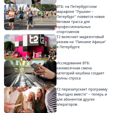
ВТБ: на Петербургском
марафоне "Пушкин –
Петербург" появится новая
беговая трасса для
профессиональных
спортсменов
Т2 включает маджентовый
режим на "Пикнике Афиши"
в Петербурге
Исследование ВТБ:
ежемесячная смена
категорий кешбэка создает
волны спроса
Т2 перезапускает программу
"Выгодно вместе" – теперь и
для абонентов других
операторов