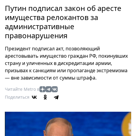
Петербург
Путин подписал закон об аресте
Россия
имущества релокантов за
Мир
административные
Здоровье
правонарушения
Еда
Туризм
Президент подписал акт, позволяющий
Мода
арестовывать имущество граждан РФ, покинувших
Театр
страну и уличенных в дискредитации армии,
Кино
призывах к санкциям или пропаганде экстремизма
Афиша
— вне зависимости от суммы штрафа.
Книги
Читайте Metro в
Выставки
Поделиться
Пресс-
релизы
О
Metro
Стримы