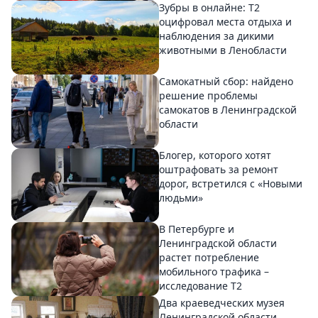
Зубры в онлайне: Т2
оцифровал места отдыха и
наблюдения за дикими
животными в Ленобласти
Самокатный сбор: найдено
решение проблемы
самокатов в Ленинградской
области
Блогер, которого хотят
оштрафовать за ремонт
дорог, встретился с «Новыми
людьми»
В Петербурге и
Ленинградской области
растет потребление
мобильного трафика –
исследование T2
Два краеведческих музея
Ленинградской области