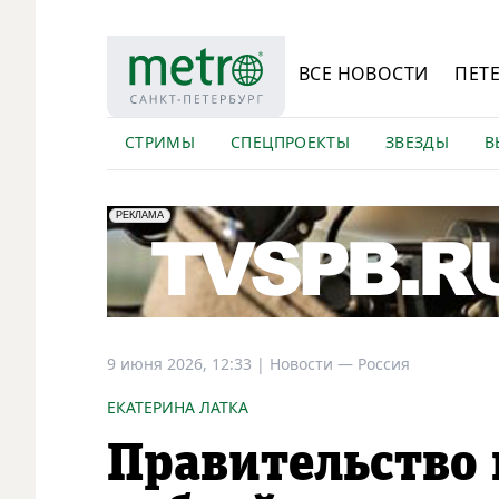
ВСЕ НОВОСТИ
ПЕТ
СТРИМЫ
СПЕЦПРОЕКТЫ
ЗВЕЗДЫ
В
erid: LdtCK5Efv
АО "ГАТР", ИНН: 7841320717
РЕКЛАМА
9 июня 2026, 12:33
|
Новости —
Россия
ЕКАТЕРИНА ЛАТКА
Правительство 