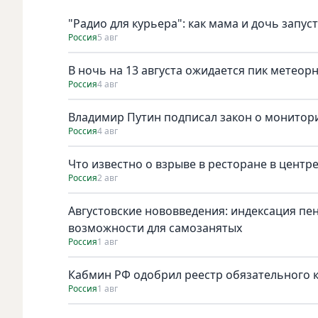
"Радио для курьера": как мама и дочь запус
Россия
5 авг
В ночь на 13 августа ожидается пик метеор
Россия
4 авг
Владимир Путин подписал закон о монитори
Россия
4 авг
Что известно о взрыве в ресторане в центр
Россия
2 авг
Августовские нововведения: индексация пе
возможности для самозанятых
Россия
1 авг
Кабмин РФ одобрил реестр обязательного к 
Россия
1 авг