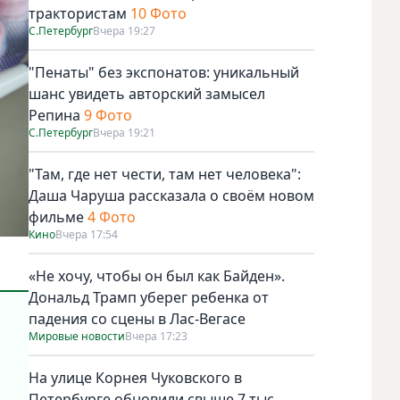
трактористам
10 Фото
С.Петербург
Вчера 19:27
"Пенаты" без экспонатов: уникальный
шанс увидеть авторский замысел
Репина
9 Фото
С.Петербург
Вчера 19:21
"Там, где нет чести, там нет человека":
Даша Чаруша рассказала о своём новом
фильме
4 Фото
Кино
Вчера 17:54
«Не хочу, чтобы он был как Байден».
Дональд Трамп уберег ребенка от
падения со сцены в Лас-Вегасе
Мировые новости
Вчера 17:23
На улице Корнея Чуковского в
Петербурге обновили свыше 7 тыс.