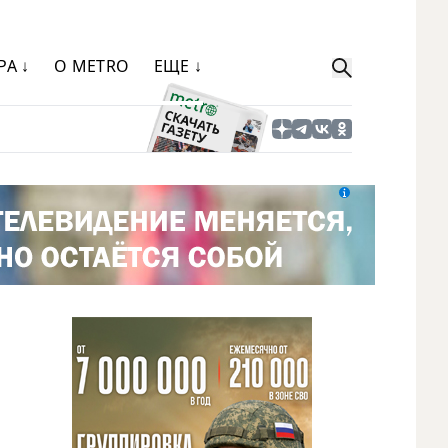
РА ↓
О METRO
ЕЩЕ ↓