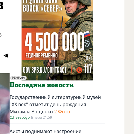
в
в
РЕКЛАМА
Социальная реклама
Последние новости
Государственный литературный музей
"ХХ век" отметит день рождения
Михаила Зощенко
2 Фото
С.Петербург
Вчера 21:59
Аисты поднимают настроение