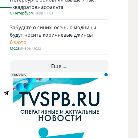
«квадратов» асфальта
С.Петербург
Вчера 17:01
Забудьте о синих: осенью модницы
будут носить коричневые джинсы
6 Фото
Мода
Вчера 16:32
Еще →
erid: LdtCK5udn
АО "ГАТР", ИНН: 7841320717
РЕКЛАМА