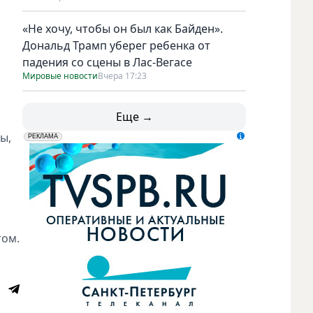
«Не хочу, чтобы он был как Байден».
Дональд Трамп уберег ребенка от
падения со сцены в Лас-Вегасе
Мировые новости
Вчера 17:23
Еще →
ы,
erid: LdtCK5udn
АО "ГАТР", ИНН: 7841320717
РЕКЛАМА
том.