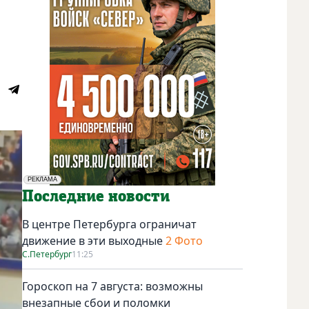
РЕКЛАМА
Социальная реклама
Последние новости
В центре Петербурга ограничат
движение в эти выходные
2 Фото
С.Петербург
11:25
Гороскоп на 7 августа: возможны
внезапные сбои и поломки