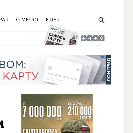
РА ↓
О METRO
ЕЩЕ ↓
и