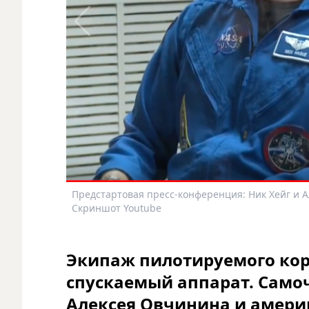
Предстартовая пресс-конференция: Ник Хейг и А
Скриншот Youtube
Экипаж пилотируемого кор
спускаемый аппарат. Само
Алексея Овчинина и амери