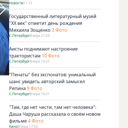
Новости
11:15
Государственный литературный музей
"ХХ век" отметит день рождения
Михаила Зощенко
2 Фото
С.Петербург
Вчера 21:59
Аисты поднимают настроение
трактористам
10 Фото
Предстартовая пресс-конференция: Алексей Овчинин. Фо
С.Петербург
Вчера 19:27
Youtube
"Пенаты" без экспонатов: уникальный
шанс увидеть авторский замысел
Репина
9 Фото
С.Петербург
Вчера 19:21
"Там, где нет чести, там нет человека":
Даша Чаруша рассказала о своём новом
фильме
4 Фото
Кино
Вчера 17:54