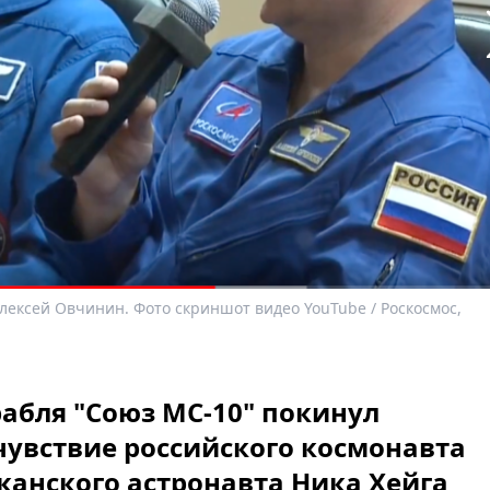
лексей Овчинин. Фото скриншот видео YouTube / Роскосмос,
абля "Союз МС-10" покинул
чувствие российского космонавта
канского астронавта Ника Хейга