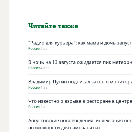
Читайте также
"Радио для курьера": как мама и дочь запус
Россия
5 авг
В ночь на 13 августа ожидается пик метеор
Россия
4 авг
Владимир Путин подписал закон о монитори
Россия
4 авг
Что известно о взрыве в ресторане в центр
Россия
2 авг
Августовские нововведения: индексация пе
возможности для самозанятых