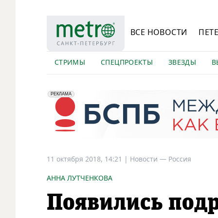
ВСЕ НОВОСТИ
ПЕТ
СТРИМЫ
СПЕЦПРОЕКТЫ
ЗВЕЗДЫ
В
erid: 2VfnxyFybV5
ПАО "Банк "Санкт-Петербург", ИНН: 7831000027
РЕКЛАМА
11 октября 2018, 14:21
|
Новости —
Россия
АННА ЛУТЧЕНКОВА
Появились подр