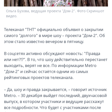
Спецпроекты
Ольга Бузова, ведущая проекта "Дом-2". Фото Скриншот
Л
Звезды
видео.
Выборы
2026
Телеканал "ТНТ" официально объявил о закрытии
Скачай
самого "долгого" в мире шоу – проекта "Дом-2". Об
Metro
этом стало известно вечером в пятницу.
В соцсетях активно обсуждают новость: "Правда
или нет?!?". В то, что шоу действительно перестанет
выходить, верят не все. По информации Metro
"Дом-2" и сейчас остаётся одним из самых
рейтинговых проектов телеканала.
– Да, шоу и правда закрывается, – говорит источник
Metro. – 30 декабря выйдет последний, двухчасовой
выпуск, в котором участники и ведущие расскажут
все подробности. Что будет с участниками после