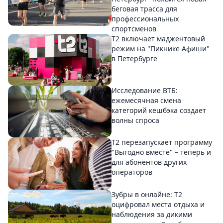
беговая трасса для
профессиональных
спортсменов
Т2 включает маджентовый
режим на "Пикнике Афиши"
в Петербурге
Исследование ВТБ:
ежемесячная смена
категорий кешбэка создает
волны спроса
Т2 перезапускает программу
"Выгодно вместе" – теперь и
для абонентов других
операторов
Зубры в онлайне: Т2
оцифровал места отдыха и
наблюдения за дикими