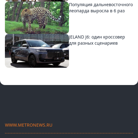
Популяция дальневосточного
леопарда выросла в 6 раз
JELAND J6: один кроссовер
для разных сценариев
WWW.METRONEWS.RU