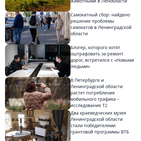
животными в Ленобласти
Самокатный сбор: найдено
решение проблемы
самокатов в Ленинградской
области
Блогер, которого хотят
оштрафовать за ремонт
дорог, встретился с «Новыми
людьми»
В Петербурге и
Ленинградской области
растет потребление
мобильного трафика –
исследование T2
Два краеведческих музея
Ленинградской области
стали победителями
грантовой программы ВТБ