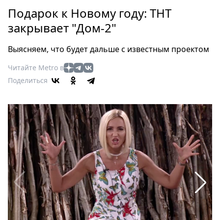
Петербург
Подарок к Новому году: ТНТ
Россия
закрывает "Дом-2"
Мир
Здоровье
Выясняем, что будет дальше с известным проектом
Еда
Читайте Metro в
Туризм
Поделиться
Мода
Театр
Кино
Афиша
Книги
Выставки
Пресс-
релизы
О
Metro
Стримы