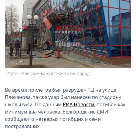
Афиша
Книги
Выставки
Пресс-
релизы
О
Metro
Стримы
Спецпроекты
Фото: телеграм-канал "Жесть Белгород".
Звезды
Выборы
2026
Во время прилетов был разрушен ТЦ на улице
Скачай
Плеханова, также удар был нанесен по стадиону
Metro
школы №42. По данным
РИА Новости
, погибли как
минимум два человека. Белгородские СМИ
сообщают о четверых погибших и семи
пострадавших.