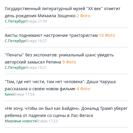
Государственный литературный музей "ХХ век" отметит
день рождения Михаила Зощенко
2 Фото
С.Петербург
Вчера 21:59
Аисты поднимают настроение трактористам
10 Фото
С.Петербург
Вчера 19:27
"Пенаты" без экспонатов: уникальный шанс увидеть
авторский замысел Репина
9 Фото
С.Петербург
Вчера 19:21
"Там, где нет чести, там нет человека": Даша Чаруша
рассказала о своём новом фильме
4 Фото
Кино
Вчера 17:54
«Не хочу, чтобы он был как Байден». Дональд Трамп уберег
ребенка от падения со сцены в Лас-Вегасе
Мировые новости
Вчера 17:23