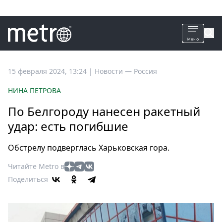
Все
15 февраля 2024, 13:24
|
Новости —
Россия
новости
НИНА ПЕТРОВА
Петербург
По Белгороду нанесен ракетный
Россия
удар: есть погибшие
Мир
Здоровье
Обстрелу подверглась Харьковская гора.
Еда
Читайте Metro в
Туризм
Поделиться
Мода
Театр
Кино