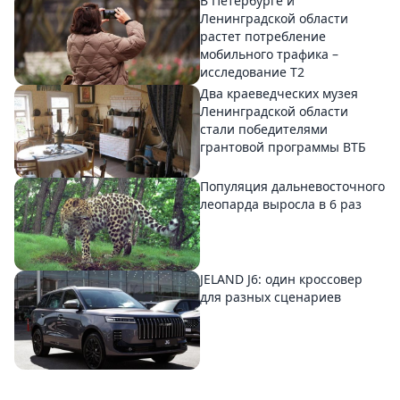
В Петербурге и
Ленинградской области
растет потребление
мобильного трафика –
исследование T2
Два краеведческих музея
Ленинградской области
стали победителями
грантовой программы ВТБ
Популяция дальневосточного
леопарда выросла в 6 раз
JELAND J6: один кроссовер
для разных сценариев