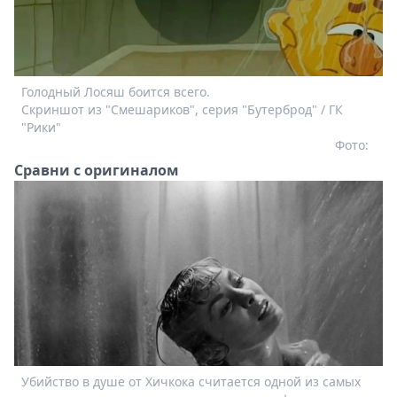
Голодный Лосяш боится всего.
Скриншот из "Смешариков", серия "Бутерброд" / ГК
"Рики"
Фото:
Сравни с оригиналом
Убийство в душе от Хичкока считается одной из самых