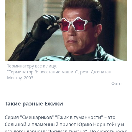
Терминатору все к лицу.
"Терминатор 3: восстание машин", реж. Джонатан
Мостоу, 2003
Фото:
Такие разные Ежики
Серия "Смешариков" "Ежик в туманности" – это
большой и пламенный привет Юрию Норштейну и
его легендарному "Ежику в тумане". По сюжету Ежик