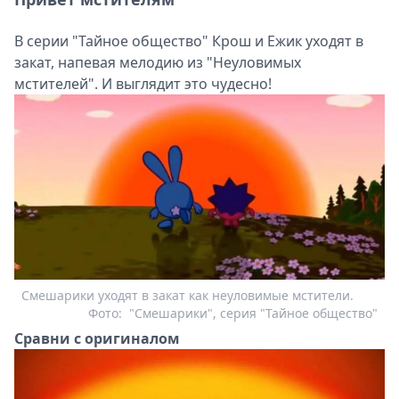
В серии "Тайное общество" Крош и Ежик уходят в
закат, напевая мелодию из "Неуловимых
мстителей". И выглядит это чудесно!
Смешарики уходят в закат как неуловимые мстители.
Фото:
"Смешарики", серия "Тайное общество"
Сравни с оригиналом