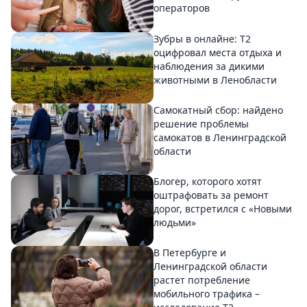
операторов
Зубры в онлайне: Т2
оцифровал места отдыха и
наблюдения за дикими
животными в Ленобласти
Самокатный сбор: найдено
решение проблемы
самокатов в Ленинградской
области
Блогер, которого хотят
оштрафовать за ремонт
дорог, встретился с «Новыми
людьми»
В Петербурге и
Ленинградской области
растет потребление
мобильного трафика –