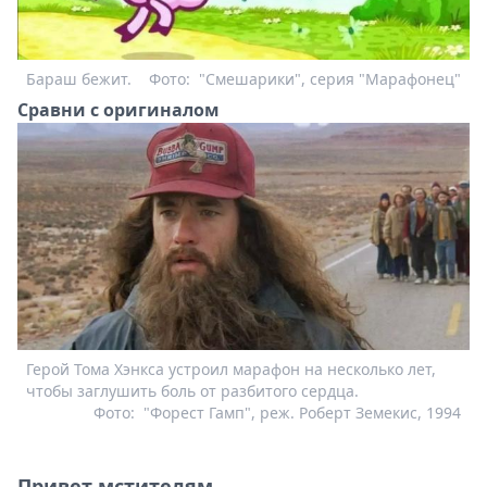
Бараш бежит.
Фото:
"Смешарики", серия "Марафонец"
Сравни с оригиналом
Герой Тома Хэнкса устроил марафон на несколько лет,
чтобы заглушить боль от разбитого сердца.
Фото:
"Форест Гамп", реж. Роберт Земекис, 1994
Привет мстителям