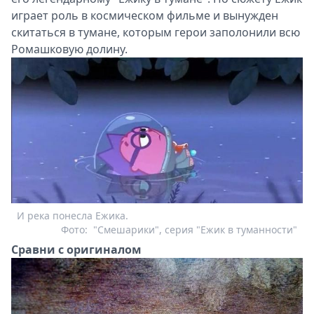
играет роль в космическом фильме и вынужден
скитаться в тумане, которым герои заполонили всю
Ромашковую долину.
И река понесла Ежика.
Фото:
"Смешарики", серия "Ежик в туманности"
Сравни с оригиналом