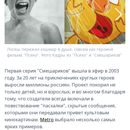
Спецпроекты
Звезды
Выборы
2026
Скачай
Metro
Лосяш пережил кошмар в душе, совсем как героиня
Г
фильма "Психо". Фото Кадры из "Психо" и "Смешариков"
"
Первая серия "Смешариков" вышла в эфир в 2003
году. За 20 лет на приключениях круглых героев
выросли миллионы россиян. Проект покорил не
только детей, но и взрослых, и во многом благодаря
тому, что создатели всегда включали в
повествование "пасхалки", скрытые сообщения,
которыми они передавали привет культовым
кинокартинам.
Metro
выбрало несколько самых
ярких примеров.