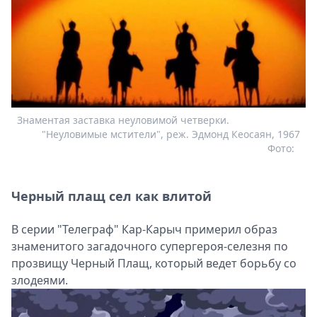
Знаментая заставка неуловимой четверки.
"Неуловимые мстители", реж. Эдмонд Кеосаян, 1967
Фото:
Черный плащ сел как влитой
В серии "Телеграф" Кар-Карыч примерил образ
знаменитого загадочного супергероя-селезня по
прозвищу Черный Плащ, который ведет борьбу со
злодеями.