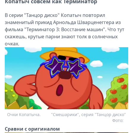
Копатыч совсем как Терминатор
В серии "Танцор диско" Копатыч повторил
знаменитый прикид Арнольда Шварценеггера из
фильма "Терминатор 3: Восстание машин". Что тут
скажешь, крутые парни знают толк в солнечных
очках.
Очки Копатыча.
"Смешарики", серия "Танцор диско"
Фото:
Сравни с оригиналом