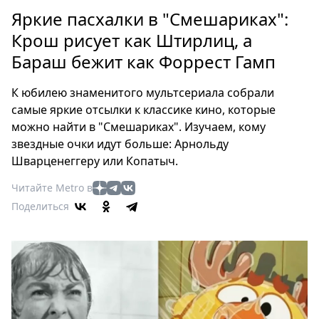
Петербург
Яркие пасхалки в "Смешариках":
Россия
Крош рисует как Штирлиц, а
Мир
Бараш бежит как Форрест Гамп
Здоровье
Еда
К юбилею знаменитого мультсериала собрали
Туризм
самые яркие отсылки к классике кино, которые
Мода
можно найти в "Смешариках". Изучаем, кому
Театр
звездные очки идут больше: Арнольду
Кино
Шварценеггеру или Копатыч.
Афиша
Читайте Metro в
Книги
Поделиться
Выставки
Пресс-
релизы
О
Metro
Стримы