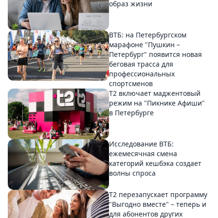
образ жизни
ВТБ: на Петербургском
марафоне "Пушкин –
Петербург" появится новая
беговая трасса для
профессиональных
спортсменов
Т2 включает маджентовый
режим на "Пикнике Афиши"
в Петербурге
Исследование ВТБ:
ежемесячная смена
категорий кешбэка создает
волны спроса
Т2 перезапускает программу
"Выгодно вместе" – теперь и
для абонентов других