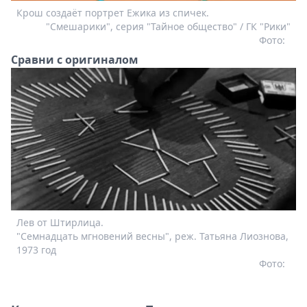
Крош создаёт портрет Ежика из спичек.
"Смешарики", серия "Тайное общество" / ГК "Рики"
Фото:
Сравни с оригиналом
Лев от Штирлица.
"Семнадцать мгновений весны", реж. Татьяна Лиознова,
1973 год
Фото: