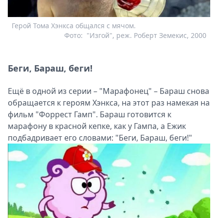
Герой Тома Хэнкса общался с мячом.
Фото:
"Изгой", реж. Роберт Земекис, 2000
Беги, Бараш, беги!
Ещё в одной из серии – "Марафонец" – Бараш снова
обращается к героям Хэнкса, на этот раз намекая на
фильм "Форрест Гамп". Бараш готовится к
марафону в красной кепке, как у Гампа, а Ежик
подбадривает его словами: "Беги, Бараш, беги!"