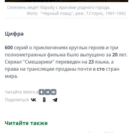
Селезень ведёт борьбу с врагами родного города.
Фото:
"Черный плащ", реж. Т.Стоунс, 1991-1992
Цифра
600
серий о приключениях круглых героев и три
полнометражных фильма было выпущено за
20
лет.
Сериал "Смешарики" переведен на
23
языка, а
права на трансляции проданы почти в
сто
стран
мира.
Читайте Metro в
Поделиться
Читайте также