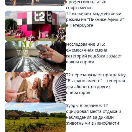
профессиональных
спортсменов
Т2 включает маджентовый
режим на "Пикнике Афиши"
в Петербурге
Исследование ВТБ:
ежемесячная смена
категорий кешбэка создает
волны спроса
Т2 перезапускает программу
"Выгодно вместе" – теперь и
для абонентов других
операторов
Зубры в онлайне: Т2
оцифровал места отдыха и
наблюдения за дикими
животными в Ленобласти