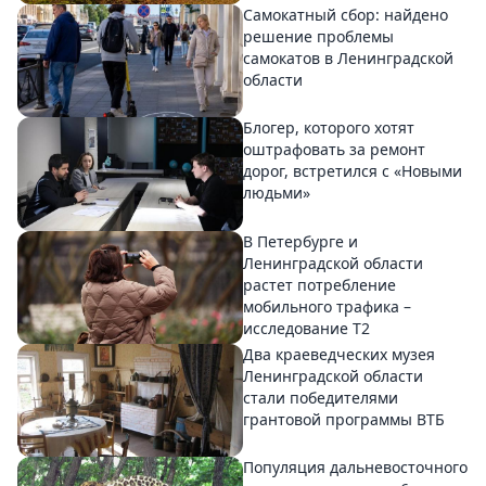
Самокатный сбор: найдено
решение проблемы
самокатов в Ленинградской
области
Блогер, которого хотят
оштрафовать за ремонт
дорог, встретился с «Новыми
людьми»
В Петербурге и
Ленинградской области
растет потребление
мобильного трафика –
исследование T2
Два краеведческих музея
Ленинградской области
стали победителями
грантовой программы ВТБ
Популяция дальневосточного