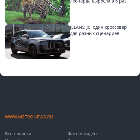
леопарда выросла в 6 раз
JELAND J6: один кроссовер
для разных сценариев
WWW.METRONEWS.RU
Все новости
Фото и видео