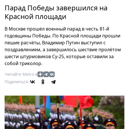
Петербург
Парад Победы завершился на
Россия
Красной площади
Мир
Здоровье
В Москве прошёл военный парад в честь 81-й
Еда
годовщины Победы. По Красной площади прошли
Туризм
пешие расчёты, Владимир Путин выступил с
Мода
поздравлением, а завершилось шествие пролётом
Театр
шести штурмовиков Су-25, которые оставили за
собой триколор.
Кино
Афиша
Читайте Metro в
Книги
Поделиться
Выставки
Пресс-
релизы
О
Metro
Стримы