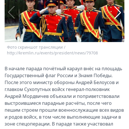
Спецпроекты
Звезды
Выборы
2026
Скачай
Metro
Фото скриншот трансляции /
Ф
http://kremlin.ru/events/president/news/79708
h
В начале парада почётный караул внёс на площадь
Государственный флаг России и Знамя Победы.
После этого министр обороны Андрей Белоусов и
главком Сухопутных войск генерал-полковник
Андрей Мордвичев объехали и поприветствовали
выстроившиеся парадные расчёты, после чего
пешим строем прошли военнослужащие всех видов
и родов войск, в том числе выполняющие задачи в
зоне спецоперации. В параде также участвовал