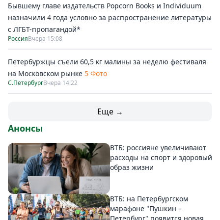
Бывшему главе издательств Popcorn Books и Individuum
назначили 4 года условно за распространение литературы
с ЛГБТ-пропагандой*
Россия
Вчера 15:08
Петербуржцы съели 60,5 кг малины за неделю фестиваля
на Московском рынке
5 Фото
С.Петербург
Вчера 14:22
Еще →
Анонсы
ВТБ: россияне увеличивают
расходы на спорт и здоровый
образ жизни
ВТБ: на Петербургском
марафоне "Пушкин –
Петербург" появится новая