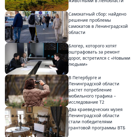
животными в Ленобласти
Самокатный сбор: найдено
решение проблемы
самокатов в Ленинградской
области
Блогер, которого хотят
оштрафовать за ремонт
дорог, встретился с «Новыми
людьми»
В Петербурге и
Ленинградской области
растет потребление
мобильного трафика –
исследование T2
Два краеведческих музея
Ленинградской области
стали победителями
грантовой программы ВТБ