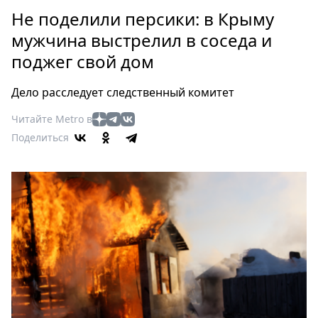
Петербург
Не поделили персики: в Крыму
Россия
мужчина выстрелил в соседа и
Мир
поджег свой дом
Здоровье
Еда
Дело расследует следственный комитет
Туризм
Мода
Читайте Metro в
Поделиться
Театр
Кино
Афиша
Книги
Выставки
Пресс-
релизы
О
Metro
Стримы