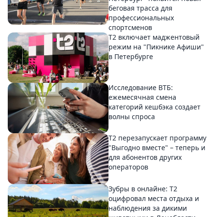
беговая трасса для
профессиональных
спортсменов
Т2 включает маджентовый
режим на "Пикнике Афиши"
в Петербурге
Исследование ВТБ:
ежемесячная смена
категорий кешбэка создает
волны спроса
Т2 перезапускает программу
"Выгодно вместе" – теперь и
для абонентов других
операторов
Зубры в онлайне: Т2
оцифровал места отдыха и
наблюдения за дикими