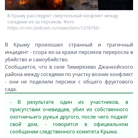
Спецпроекты
Звезды
В Крыму расследуют смертельный конфликт между
Выборы
соседями из-за персиков. Фото
https://crim.sledcom.ru/news/item/1379793/
2026
Скачай
Metro
В Крыму произошел странный и трагичный
инцидент - ссора из-за кражи персиков переросла в
убийство и самоубийство.
Сообщается, что в селе Тимирязево Джанкойского
района между соседями по участку возник конфликт
- они не поделили персики с общего фруктового
сада.
- В результате один из участников, в
присутствии очевидцев, убил из собственного
охотничьего ружья другого, после чего поджёг
свой дом, - говорится в официальном
сообщении следственного комитета Крыма.