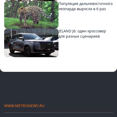
Популяция дальневосточного
леопарда выросла в 6 раз
JELAND J6: один кроссовер
для разных сценариев
WWW.METRONEWS.RU