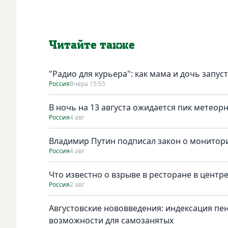
Читайте также
"Радио для курьера": как мама и дочь запус
Россия
Вчера 15:55
В ночь на 13 августа ожидается пик метеор
Россия
4 авг
Владимир Путин подписал закон о монитори
Россия
4 авг
Что известно о взрыве в ресторане в центр
Россия
2 авг
Августовские нововведения: индексация пе
возможности для самозанятых