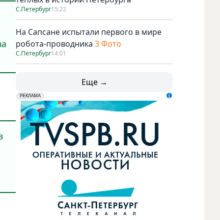
С.Петербург
15:22
На Сапсане испытали первого в мире
ва
робота-проводника
3 Фото
С.Петербург
14:01
Еще →
erid: LdtCK5udn
АО "ГАТР", ИНН: 7841320717
РЕКЛАМА
в