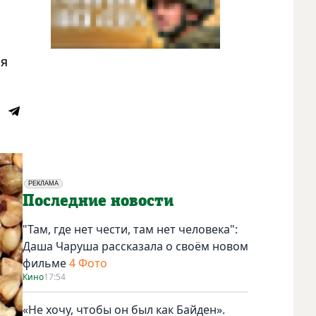
ая
РЕКЛАМА
Социальная реклама
Последние новости
"Там, где нет чести, там нет человека":
Даша Чаруша рассказала о своём новом
фильме
4 Фото
Кино
17:54
«Не хочу, чтобы он был как Байден».