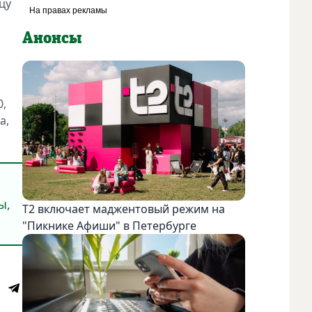
цу
Анонсы
0,
а,
ы,
Т2 включает маджентовый режим на
"Пикнике Афиши" в Петербурге