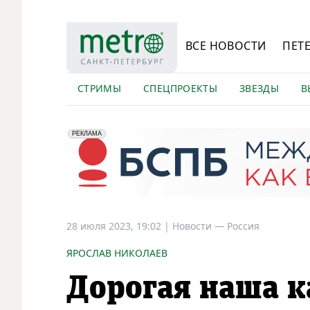
ВСЕ НОВОСТИ
ПЕТ
СТРИМЫ
СПЕЦПРОЕКТЫ
ЗВЕЗДЫ
В
erid: 2VfnxyFybV5
ПАО "Банк "Санкт-Петербург", ИНН: 7831000027
РЕКЛАМА
28 июля 2023, 19:02
|
Новости —
Россия
ЯРОСЛАВ НИКОЛАЕВ
Дорогая наша к