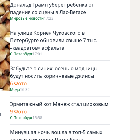
Дональд Трамп уберег ребенка от
падения со сцены в Лас-Вегасе
Мировые новости
17:23
На улице Корнея Чуковского в
Петербурге обновили свыше 7 тыс.
«квадратов» асфальта
С.Петербург
17:01
Забудьте о синих: осенью модницы
будут носить коричневые джинсы
6 Фото
Мода
16:32
Эрмитажный кот Манеж стал цирковым
9 Фото
н
С.Петербург
15:58
Минувшая ночь вошла в топ-5 самых
тёплых в истории Петербурга