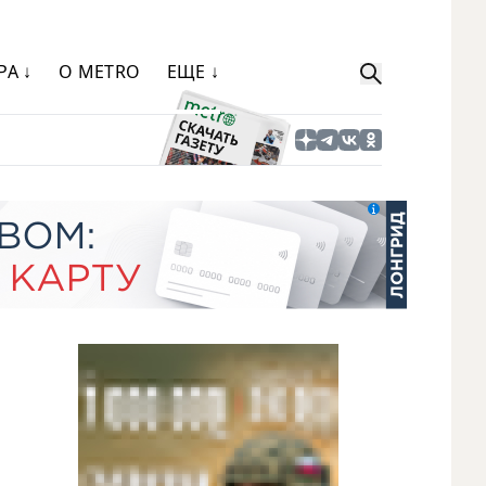
РА ↓
О METRO
ЕЩЕ ↓