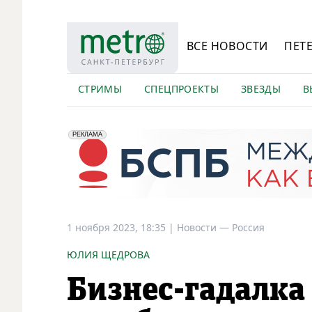
ВСЕ НОВОСТИ
ПЕТ
СТРИМЫ
СПЕЦПРОЕКТЫ
ЗВЕЗДЫ
В
erid: 2VfnxyFybV5
ПАО "Банк "Санкт-Петербург", ИНН: 7831000027
РЕКЛАМА
1 ноября 2023, 18:35
|
Новости —
Россия
ЮЛИЯ ЩЕДРОВА
Бизнес-гадалка