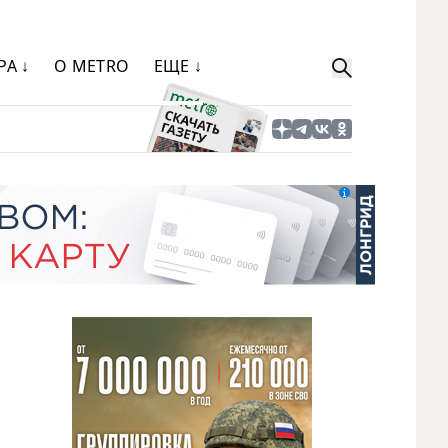
РА ↓
О METRO
ЕЩЕ ↓