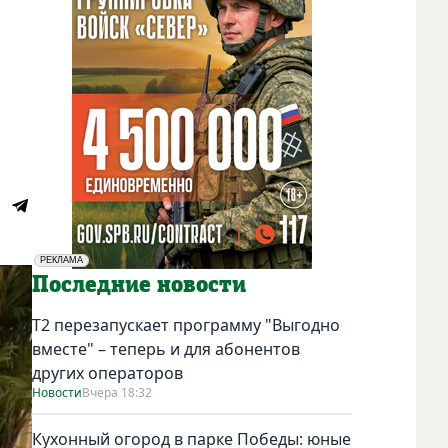
РЕКЛАМА
Социальная реклама
Последние новости
Т2 перезапускает программу "Выгодно
вместе" – теперь и для абонентов
других операторов
Новости
Вчера 18:32
Кухонный огород в парке Победы: юные