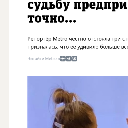
судьбу предпри
точно...
Репортёр Metro честно отстояла три с 
призналась, что её удивило больше вс
Читайте Metro в