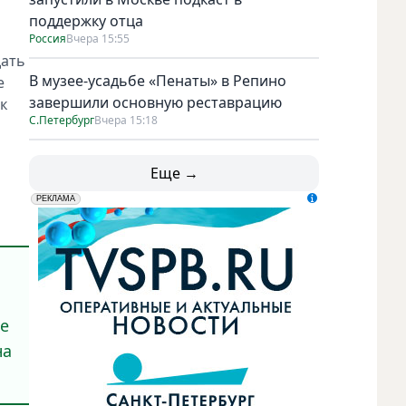
поддержку отца
Россия
Вчера 15:55
дать
В музее-усадьбе «Пенаты» в Репино
е
завершили основную реставрацию
к
С.Петербург
Вчера 15:18
Еще →
erid: LdtCK5udn
АО "ГАТР", ИНН: 7841320717
РЕКЛАМА
не
на