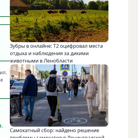
Зубры в онлайне: Т2 оцифровал места
отдыха и наблюдения за дикими
животными в Ленобласти
ил.
ие
з.
Самокатный сбор: найдено решение
проблемы самокатов в Ленинградской