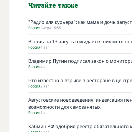
Читайте также
"Радио для курьера": как мама и дочь запус
Россия
Вчера 15:55
В ночь на 13 августа ожидается пик метеор
Россия
4 авг
Владимир Путин подписал закон о монитори
Россия
4 авг
Что известно о взрыве в ресторане в центр
Россия
2 авг
Августовские нововведения: индексация пе
возможности для самозанятых
Россия
1 авг
Кабмин РФ одобрил реестр обязательного к 