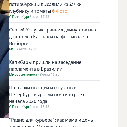
петербуржцы высадили кабачки,
клубнику и томаты
6 Фото
С.Петербург
Вчера 17:53
Сергей Урсуляк сравнил длину красных
дорожек в Каннах и на фестивале в
Выборге
Кино
Вчера 17:29
Капибары пришли на заседание
парламента в Бразилии
Мировые новости
Вчера 16:36
Поставки овощей и фруктов в
Петербург выросли почти втрое с
начала 2026 года
С.Петербург
Вчера 15:58
"Радио для курьера": как мама и дочь
запустили в Москве подкаст в