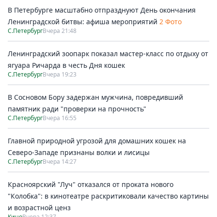
В Петербурге масштабно отпразднуют День окончания
Ленинградской битвы: афиша мероприятий
2 Фото
С.Петербург
Вчера 21:48
Ленинградский зоопарк показал мастер-класс по отдыху от
ягуара Ричарда в честь Дня кошек
С.Петербург
Вчера 19:23
В Сосновом Бору задержан мужчина, повредивший
памятник ради "проверки на прочность"
С.Петербург
Вчера 16:55
Главной природной угрозой для домашних кошек на
Северо-Западе признаны волки и лисицы
С.Петербург
Вчера 14:27
Красноярский "Луч" отказался от проката нового
"Колобка": в кинотеатре раскритиковали качество картины
и возрастной ценз
Кино
Вчера 12:37