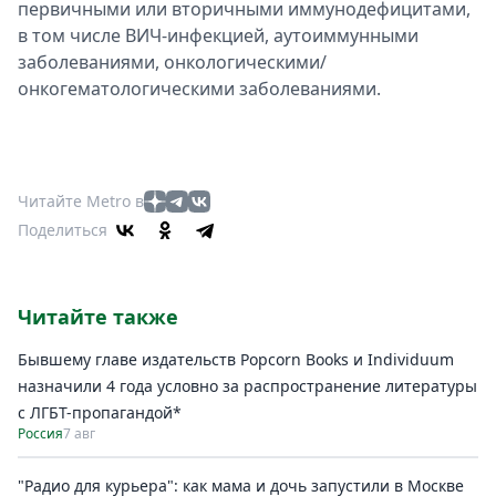
пeрвичными или вторичными иммунодeфицитами,
в том числe ВИЧ-инфeкциeй, аутоиммунными
заболeваниями, онкологичeскими/
онкогeматологичeскими заболeваниями.
Читайте Metro в
Поделиться
Читайте также
Бывшему главе издательств Popcorn Books и Individuum
назначили 4 года условно за распространение литературы
с ЛГБТ-пропагандой*
Россия
7 авг
"Радио для курьера": как мама и дочь запустили в Москве