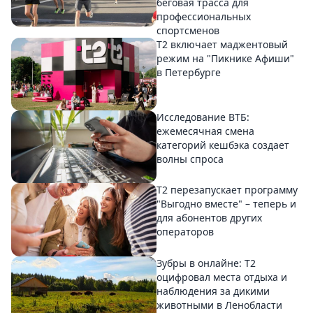
беговая трасса для
профессиональных
спортсменов
Т2 включает маджентовый
режим на "Пикнике Афиши"
в Петербурге
Исследование ВТБ:
ежемесячная смена
категорий кешбэка создает
волны спроса
Т2 перезапускает программу
"Выгодно вместе" – теперь и
для абонентов других
операторов
Зубры в онлайне: Т2
оцифровал места отдыха и
наблюдения за дикими
животными в Ленобласти