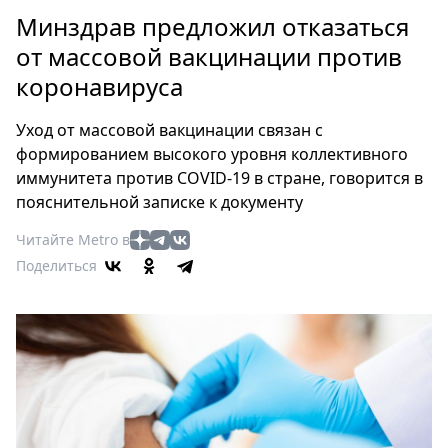
Петербург
Минздрав предложил отказаться
Россия
от массовой вакцинации против
Мир
коронавируса
Здоровье
Еда
Уход от массовой вакцинации связан с
Туризм
формированием высокого уровня коллективного
Мода
иммунитета против COVID-19 в стране, говорится в
Театр
пояснительной записке к документу
Кино
Читайте Metro в
Афиша
Поделиться
Книги
Выставки
Пресс-
релизы
О
Metro
Стримы