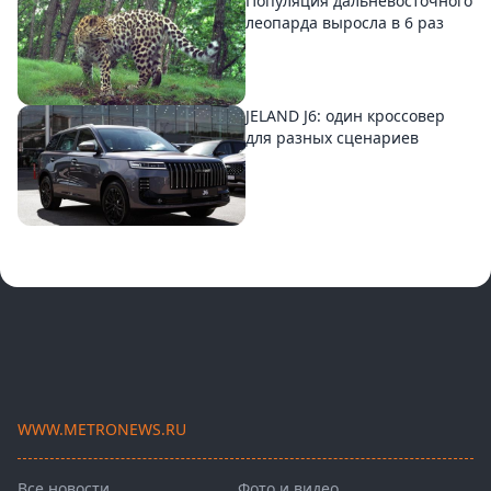
Популяция дальневосточного
леопарда выросла в 6 раз
JELAND J6: один кроссовер
для разных сценариев
WWW.METRONEWS.RU
Все новости
Фото и видео