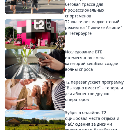
беговая трасса для
профессиональных
спортсменов
Т2 включает маджентовый
режим на "Пикнике Афиши"
в Петербурге
Исследование ВТБ:
ежемесячная смена
категорий кешбэка создает
волны спроса
Т2 перезапускает программу
"Выгодно вместе" – теперь и
для абонентов других
операторов
Зубры в онлайне: Т2
оцифровал места отдыха и
наблюдения за дикими
животными в Ленобласти