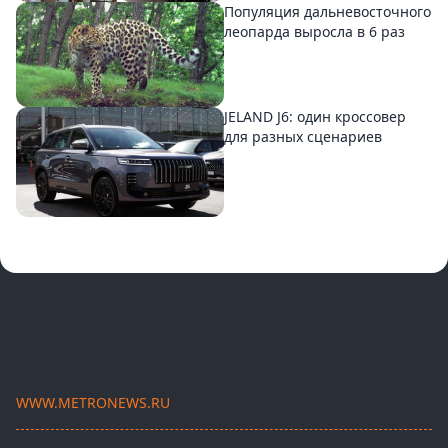
Популяция дальневосточного
леопарда выросла в 6 раз
JELAND J6: один кроссовер
для разных сценариев
WWW.METRONEWS.RU