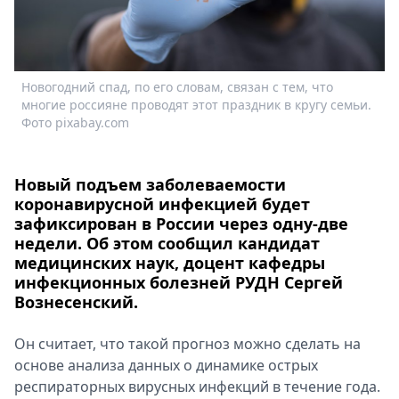
Спецпроекты
Звезды
Выборы
2026
Новогодний спад, по его словам, связан с тем, что
Скачай
многие россияне проводят этот праздник в кругу семьи.
Фото pixabay.com
Metro
Новый подъем заболеваемости
коронавирусной инфекцией будет
зафиксирован в России через одну-две
недели. Об этом сообщил кандидат
медицинских наук, доцент кафедры
инфекционных болезней РУДН Сергей
Вознесенский.
Он считает, что такой прогноз можно сделать на
основе анализа данных о динамике острых
респираторных вирусных инфекций в течение года.