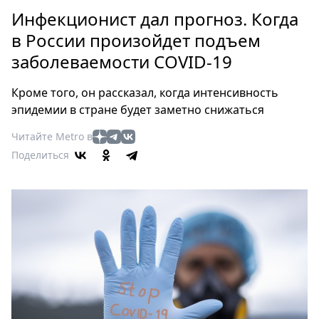
Петербург
Инфекционист дал прогноз. Когда
Россия
в России произойдет подъем
Мир
заболеваемости COVID-19
Здоровье
Еда
Кроме того, он рассказал, когда интенсивность
Туризм
эпидемии в стране будет заметно снижаться
Мода
Читайте Metro в
Театр
Поделиться
Кино
Афиша
Книги
Выставки
Пресс-
релизы
О
Metro
Стримы