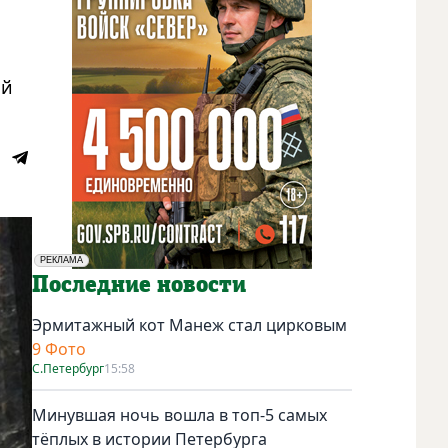
ый
РЕКЛАМА
Социальная реклама
Последние новости
Эрмитажный кот Манеж стал цирковым
9 Фото
С.Петербург
15:58
Минувшая ночь вошла в топ-5 самых
тёплых в истории Петербурга