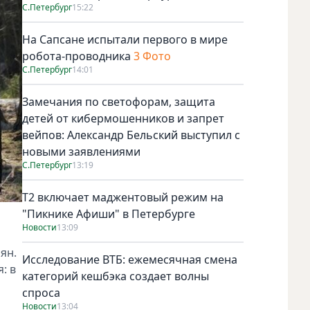
С.Петербург
15:22
На Сапсане испытали первого в мире
робота-проводника
3 Фото
С.Петербург
14:01
Замечания по светофорам, защита
детей от кибермошенников и запрет
вейпов: Александр Бельский выступил с
новыми заявлениями
С.Петербург
13:19
Т2 включает маджентовый режим на
"Пикнике Афиши" в Петербурге
Новости
13:09
ян.
Исследование ВТБ: ежемесячная смена
: в
категорий кешбэка создает волны
спроса
Новости
13:04