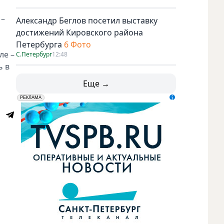
 –
Александр Беглов посетил выставку
достижений Кировского района
Петербурга
6 Фото
ле –
С.Петербург
12:48
ь в
Еще →
erid: LdtCK5udn
АО "ГАТР", ИНН: 7841320717
РЕКЛАМА