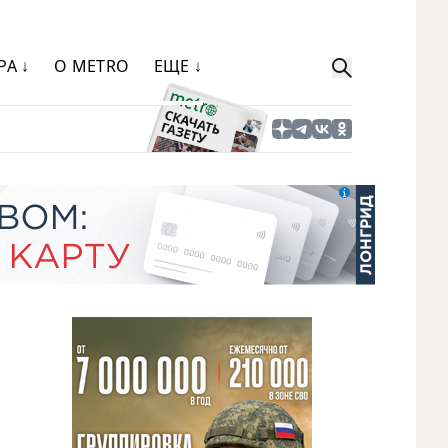
РА ↓
О METRO
ЕЩЕ ↓