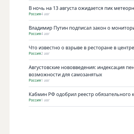
В ночь на 13 августа ожидается пик метеор
Россия
4 авг
Владимир Путин подписал закон о монитори
Россия
4 авг
Что известно о взрыве в ресторане в центр
Россия
2 авг
Августовские нововведения: индексация пе
возможности для самозанятых
Россия
1 авг
Кабмин РФ одобрил реестр обязательного к 
Россия
1 авг