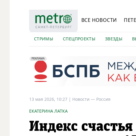
ВСЕ НОВОСТИ
ПЕТ
СТРИМЫ
СПЕЦПРОЕКТЫ
ЗВЕЗДЫ
В
erid: 2VfnxyFybV5
ПАО "Банк "Санкт-Петербург", ИНН: 7831000027
РЕКЛАМА
13 мая 2026, 10:27
|
Новости —
Россия
ЕКАТЕРИНА ЛАТКА
Индекс счастья