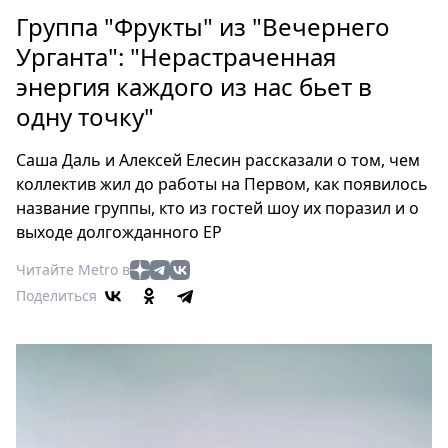
Петербург
Группа "Фрукты" из "Вечернего
Россия
Урганта": "Нерастраченная
Мир
энергия каждого из нас бьет в
Здоровье
одну точку"
Еда
Туризм
Саша Даль и Алексей Елесин рассказали о том, чем
Мода
коллектив жил до работы на Первом, как появилось
Театр
название группы, кто из гостей шоу их поразил и о
Кино
выходе долгожданного EP
Афиша
Читайте Metro в
Книги
Поделиться
Выставки
Пресс-
релизы
О
Metro
Стримы