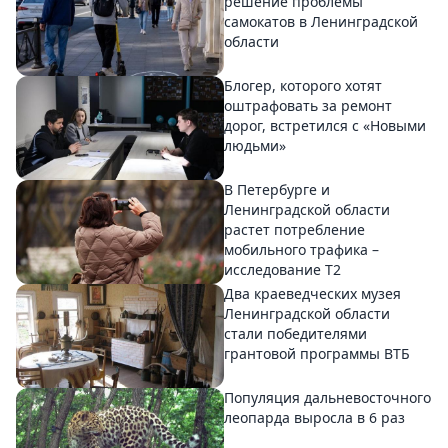
решение проблемы
самокатов в Ленинградской
области
Блогер, которого хотят
оштрафовать за ремонт
дорог, встретился с «Новыми
людьми»
В Петербурге и
Ленинградской области
растет потребление
мобильного трафика –
исследование T2
Два краеведческих музея
Ленинградской области
стали победителями
грантовой программы ВТБ
Популяция дальневосточного
леопарда выросла в 6 раз