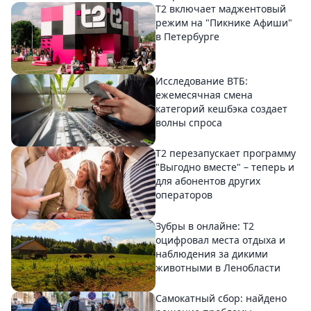
Т2 включает маджентовый
режим на "Пикнике Афиши"
в Петербурге
Исследование ВТБ:
ежемесячная смена
категорий кешбэка создает
волны спроса
Т2 перезапускает программу
"Выгодно вместе" – теперь и
для абонентов других
операторов
Зубры в онлайне: Т2
оцифровал места отдыха и
наблюдения за дикими
животными в Ленобласти
Самокатный сбор: найдено