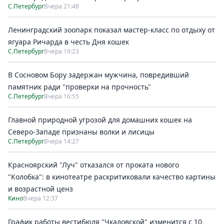
С.Петербург
Вчера 21:48
Ленинградский зоопарк показал мастер-класс по отдыху от
ягуара Ричарда в честь Дня кошек
С.Петербург
Вчера 19:23
В Сосновом Бору задержан мужчина, повредивший
памятник ради "проверки на прочность"
С.Петербург
Вчера 16:55
Главной природной угрозой для домашних кошек на
Северо-Западе признаны волки и лисицы
С.Петербург
Вчера 14:27
Красноярский "Луч" отказался от проката нового
"Колобка": в кинотеатре раскритиковали качество картины
и возрастной ценз
Кино
Вчера 12:37
График работы вестибюля "Чкаловской" изменится с 10