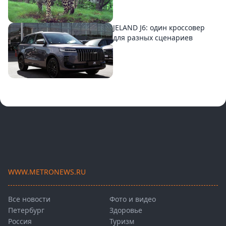
JELAND J6: один кроссовер
для разных сценариев
WWW.METRONEWS.RU
Все новости
Фото и видео
Петербург
Здоровье
Россия
Туризм