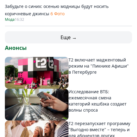
Забудьте о синих: осенью модницы будут носить
коричневые джинсы
6 Фото
Мода
16:32
Еще →
Анонсы
Т2 включает маджентовый
режим на "Пикнике Афиши"
в Петербурге
Исследование ВТБ:
ежемесячная смена
категорий кешбэка создает
волны спроса
Т2 перезапускает программу
"Выгодно вместе" – теперь и
для абонентов других