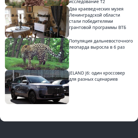
исследование T2
Два краеведческих музея
Ленинградской области
стали победителями
грантовой программы ВТБ
Популяция дальневосточного
леопарда выросла в 6 раз
JELAND J6: один кроссовер
для разных сценариев