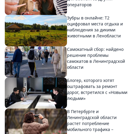
операторов
Зубры в онлайне: Т2
оцифровал места отдыха и
наблюдения за дикими
животными в Ленобласти
Самокатный сбор: найдено
решение проблемы
самокатов в Ленинградской
области
Блогер, которого хотят
оштрафовать за ремонт
дорог, встретился с «Новыми
людьми»
В Петербурге и
Ленинградской области
растет потребление
мобильного трафика –