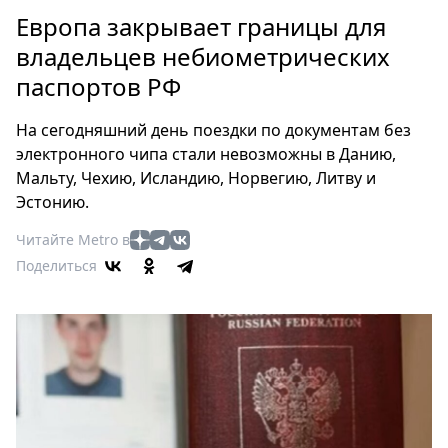
Петербург
Европа закрывает границы для
Россия
владельцев небиометрических
Мир
паспортов РФ
Здоровье
Еда
На сегодняшний день поездки по документам без
Туризм
электронного чипа стали невозможны в Данию,
Мода
Мальту, Чехию, Исландию, Норвегию, Литву и
Театр
Эстонию.
Кино
Читайте Metro в
Афиша
Поделиться
Книги
Выставки
Пресс-
релизы
О
Metro
Стримы