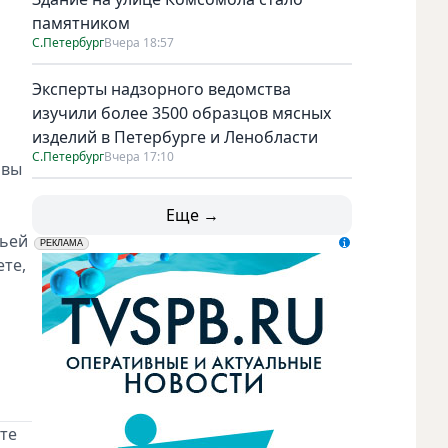
памятником
С.Петербург
Вчера 18:57
Эксперты надзорного ведомства
изучили более 3500 образцов мясных
изделий в Петербурге и Ленобласти
С.Петербург
Вчера 17:10
авы
Еще →
рьей
erid: LdtCK5udn
АО "ГАТР", ИНН: 7841320717
РЕКЛАМА
те,
те