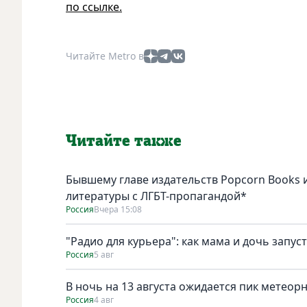
по ссылке.
Читайте Metro в
Читайте также
Бывшему главе издательств Popcorn Books и
литературы с ЛГБТ-пропагандой*
Россия
Вчера 15:08
"Радио для курьера": как мама и дочь запус
Россия
5 авг
В ночь на 13 августа ожидается пик метеор
Россия
4 авг