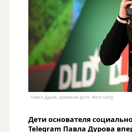
Павел Дуров, архивное фото. Фото Getty
Дети основателя социально
Telegram Павла Дурова впе