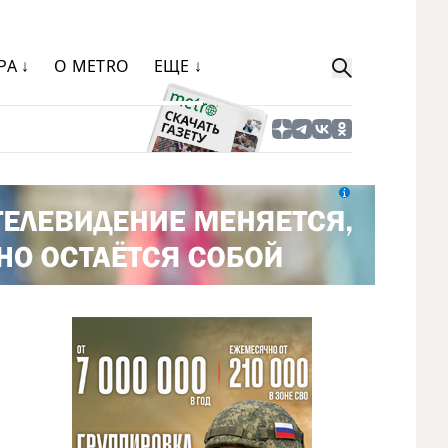
РА ↓
О METRO
ЕЩЕ ↓