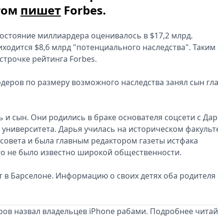
том
пишет
Forbes.
 состояние миллиардера оценивалось в $17,2 млрд.
иходится $8,6 млрд "потенциального наследства". Таким
строчке рейтинга Forbes.
еров по размеру возможного наследства занял сын гл
ь и сын. Они родились в браке основателя соцсети с Да
университета. Дарья училась на историческом факульте
совета и была главным редактором газеты истфака
го не было известно широкой общественности.
т в Барселоне. Информацию о своих детях оба родителя
уров назвал владельцев iPhone рабами. Подробнее читай