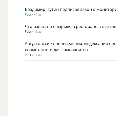
Владимир Путин подписал закон о монитори
Россия
4 авг
Что известно о взрыве в ресторане в центр
Россия
2 авг
Августовские нововведения: индексация пе
возможности для самозанятых
Россия
1 авг