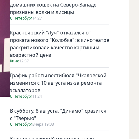
домашних кошек на Северо-Западе
признаны волки и лисицы
С.Петербург
14:27
Красноярский "Луч" отказался от
проката нового "Колобка": в кинотеатре
раскритиковали качество картины и
возрастной ценз
Кино
12:37
График работы вестибюля "Чкаловской"
изменится с 10 августа из-за ремонта
эскалаторов
С.Петербург
11:24
В субботу, 8 августа, "Динамо" сразится
с "Тверью"
С.Петербург
Вчера 19:03
Здание на улице Комсомола стало