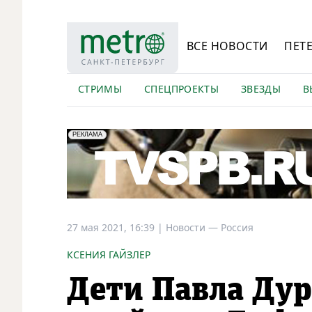
ВСЕ НОВОСТИ
ПЕТ
СТРИМЫ
СПЕЦПРОЕКТЫ
ЗВЕЗДЫ
В
erid: LdtCK5Efv
АО "ГАТР", ИНН: 7841320717
РЕКЛАМА
27 мая 2021, 16:39
|
Новости —
Россия
КСЕНИЯ ГАЙЗЛЕР
Дети Павла Дур