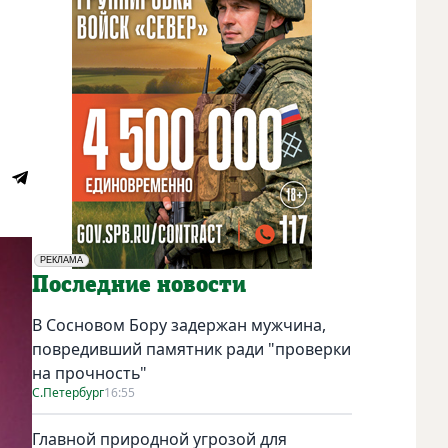
РЕКЛАМА
Социальная реклама
Последние новости
В Сосновом Бору задержан мужчина,
повредивший памятник ради "проверки
на прочность"
С.Петербург
16:55
Главной природной угрозой для