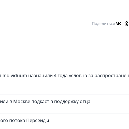
Поделиться
 Individuum назначили 4 года условно за распростране
тили в Москве подкаст в поддержку отца
ного потока Персеиды