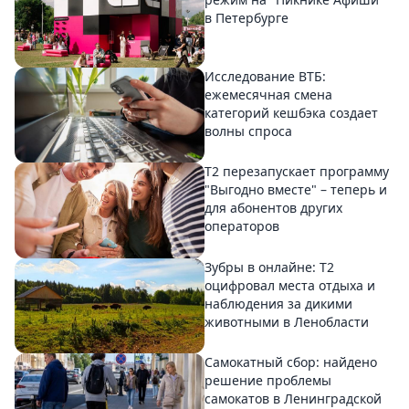
в Петербурге
Исследование ВТБ:
ежемесячная смена
категорий кешбэка создает
волны спроса
Т2 перезапускает программу
"Выгодно вместе" – теперь и
для абонентов других
операторов
Зубры в онлайне: Т2
оцифровал места отдыха и
наблюдения за дикими
животными в Ленобласти
Самокатный сбор: найдено
решение проблемы
самокатов в Ленинградской