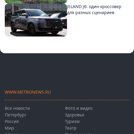
JELAND J6: один кроссовер
для разных сценариев
WWW.METRONEWS.RU
Все новости
Фото и видео
Петербург
Здоровье
Россия
Туризм
Мир
Театр