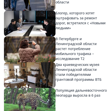
области
Блогер, которого хотят
оштрафовать за ремонт
дорог, встретился с «Новыми
людьми»
В Петербурге и
Ленинградской области
растет потребление
мобильного трафика –
исследование T2
Два краеведческих музея
Ленинградской области
стали победителями
грантовой программы ВТБ
Популяция дальневосточного
леопарда выросла в 6 раз