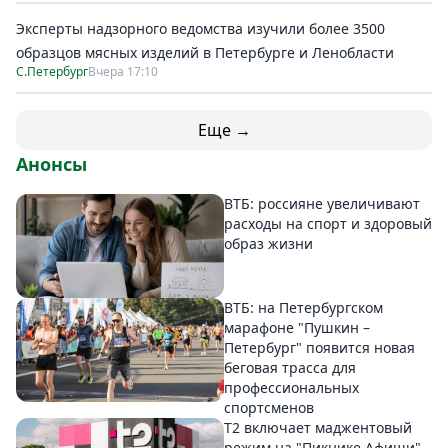
Эксперты надзорного ведомства изучили более 3500
образцов мясных изделий в Петербурге и Ленобласти
С.Петербург
Вчера 17:10
Еще →
Анонсы
ВТБ: россияне увеличивают
расходы на спорт и здоровый
образ жизни
ВТБ: на Петербургском
марафоне "Пушкин –
Петербург" появится новая
беговая трасса для
профессиональных
спортсменов
Т2 включает маджентовый
режим на "Пикнике Афиши"