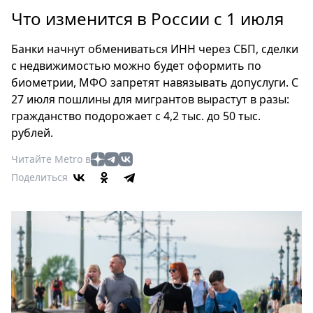
Петербург
Что изменится в России с 1 июля
Россия
Мир
Банки начнут обмениваться ИНН через СБП, сделки
Здоровье
с недвижимостью можно будет оформить по
Еда
биометрии, МФО запретят навязывать допуслуги. С
Туризм
27 июля пошлины для мигрантов вырастут в разы:
гражданство подорожает с 4,2 тыс. до 50 тыс.
Мода
рублей.
Театр
Кино
Читайте Metro в
Афиша
Поделиться
Книги
Выставки
Пресс-
релизы
О
Metro
Стримы