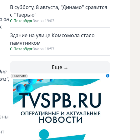
В субботу, 8 августа, "Динамо" сразится
с "Тверью"
о он
С.Петербург
Вчера 19:03
с
Здание на улице Комсомола стало
памятником
С.Петербург
Вчера 18:57
Еще →
дня
erid: LdtCK5udn
АО "ГАТР", ИНН: 7841320717
РЕКЛАМА
ям",
жены
нт