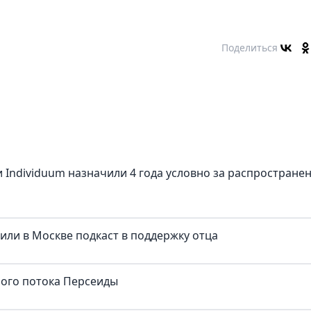
Поделиться
 Individuum назначили 4 года условно за распростране
тили в Москве подкаст в поддержку отца
ного потока Персеиды