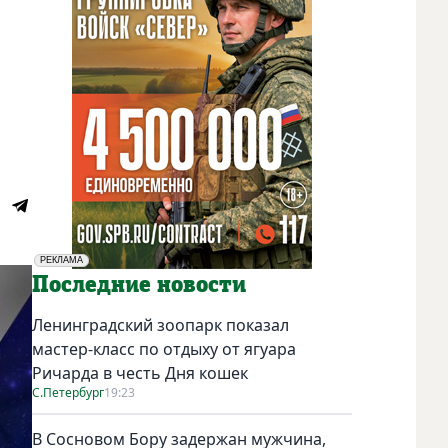
РЕКЛАМА
Социальная реклама
Последние новости
Ленинградский зоопарк показал
мастер-класс по отдыху от ягуара
Ричарда в честь Дня кошек
С.Петербург
19:23
В Сосновом Бору задержан мужчина,