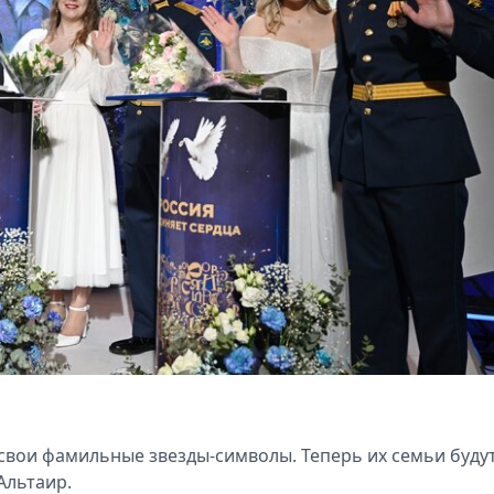
вои фамильные звезды-символы. Теперь их семьи буду
Альтаир.