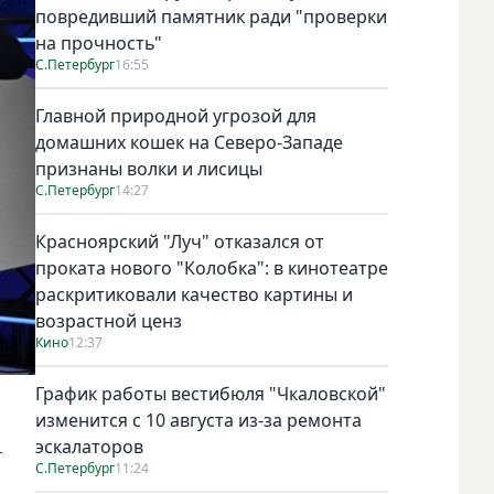
повредивший памятник ради "проверки
на прочность"
С.Петербург
16:55
Главной природной угрозой для
домашних кошек на Северо-Западе
признаны волки и лисицы
С.Петербург
14:27
Красноярский "Луч" отказался от
проката нового "Колобка": в кинотеатре
раскритиковали качество картины и
возрастной ценз
Кино
12:37
График работы вестибюля "Чкаловской"
изменится с 10 августа из-за ремонта
эскалаторов
т
С.Петербург
11:24