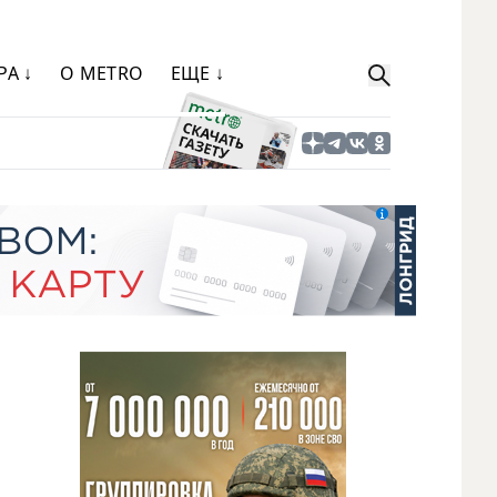
РА ↓
О METRO
ЕЩЕ ↓