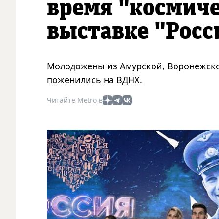
время "космиче
выставке "Росс
Молодожены из Амурской, Воронежской
поженились на ВДНХ.
Читайте Metro в