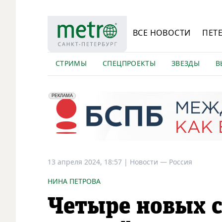
ВСЕ НОВОСТИ
ПЕТ
СТРИМЫ
СПЕЦПРОЕКТЫ
ЗВЕЗДЫ
В
erid: 2VfnxyFybV5
ПАО "Банк "Санкт-Петербург", ИНН: 7831000027
РЕКЛАМА
13 апреля 2024, 18:57
|
Новости —
Россия
НИНА ПЕТРОВА
Четыре новых с