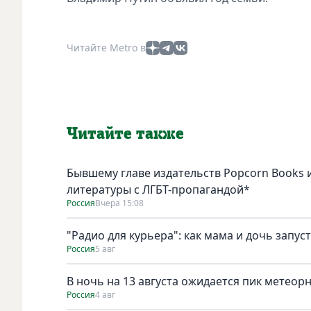
Читайте Metro в
Читайте также
Бывшему главе издательств Popcorn Books и
литературы с ЛГБТ-пропагандой*
Россия
Вчера 15:08
"Радио для курьера": как мама и дочь запус
Россия
5 авг
В ночь на 13 августа ожидается пик метеор
Россия
4 авг