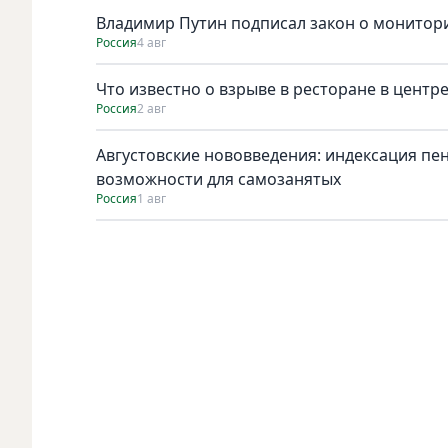
Владимир Путин подписал закон о монитори
Россия
4 авг
Что известно о взрыве в ресторане в центр
Россия
2 авг
Августовские нововведения: индексация пе
возможности для самозанятых
Россия
1 авг