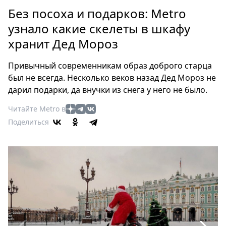
Петербург
Без посоха и подарков: Metro
Россия
узнало какие скелеты в шкафу
Мир
хранит Дед Мороз
Здоровье
Еда
Привычный современникам образ доброго старца
Туризм
был не всегда. Несколько веков назад Дед Мороз не
Мода
дарил подарки, да внучки из снега у него не было.
Театр
Читайте Metro в
Кино
Поделиться
Афиша
Книги
Выставки
Пресс-
релизы
О
Metro
Стримы