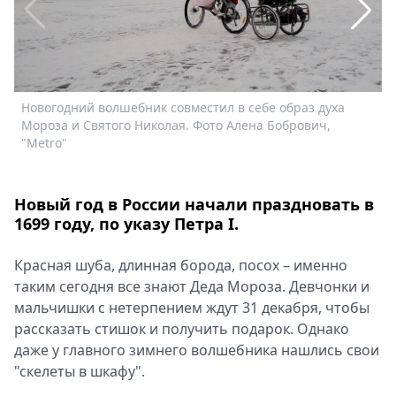
Спецпроекты
Звезды
Выборы
2026
Скачай
Новогодний волшебник совместил в себе образ духа
О
Metro
Мороза и Святого Николая. Фото Алена Бобрович,
п
"Metro"
p
Новый год в России начали праздновать в
1699 году, по указу Петра I.
Красная шуба, длинная борода, посох – именно
таким сегодня все знают Деда Мороза. Девчонки и
мальчишки с нетерпением ждут 31 декабря, чтобы
рассказать стишок и получить подарок. Однако
даже у главного зимнего волшебника нашлись свои
"скелеты в шкафу".