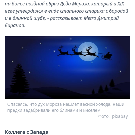
на более поздний образ Деда Мороза, который в XIX
веке утвердился в виде статного старика с бородой
и в длинной шубе, - рассказывает Metro Дмитрий
Баранов.
Опасаясь, что дух Мороза нашлет весной холода, наши
предки задабривали его блинами и киселем.
Фото:
pixabay
Коллега с Запада