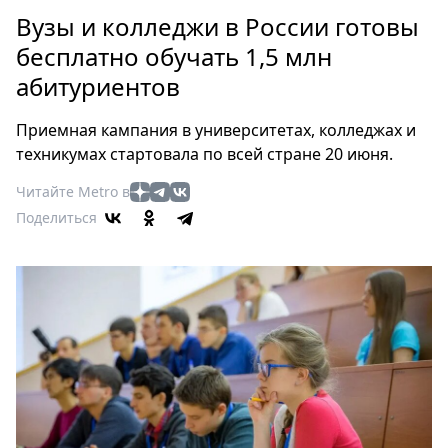
Петербург
Вузы и колледжи в России готовы
Россия
бесплатно обучать 1,5 млн
Мир
абитуриентов
Здоровье
Еда
Приемная кампания в университетах, колледжах и
Туризм
техникумах стартовала по всей стране 20 июня.
Мода
Читайте Metro в
Театр
Поделиться
Кино
Афиша
Книги
Выставки
Пресс-
релизы
О
Metro
Стримы