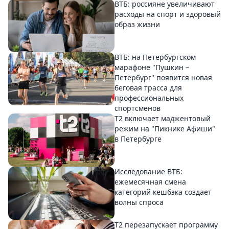
ВТБ: россияне увеличивают
расходы на спорт и здоровый
образ жизни
ВТБ: на Петербургском
марафоне "Пушкин –
Петербург" появится новая
беговая трасса для
профессиональных
спортсменов
Т2 включает маджентовый
режим на "Пикнике Афиши"
в Петербурге
Исследование ВТБ:
ежемесячная смена
категорий кешбэка создает
волны спроса
Т2 перезапускает программу