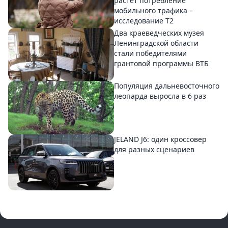
растет потребление
мобильного трафика –
исследование T2
Два краеведческих музея
Ленинградской области
стали победителями
грантовой программы ВТБ
Популяция дальневосточного
леопарда выросла в 6 раз
JELAND J6: один кроссовер
для разных сценариев