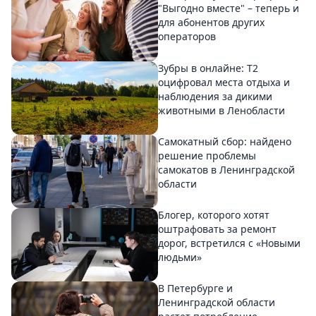
"Выгодно вместе" – теперь и
для абонентов других
операторов
Зубры в онлайне: Т2
оцифровал места отдыха и
наблюдения за дикими
животными в Ленобласти
Самокатный сбор: найдено
решение проблемы
самокатов в Ленинградской
области
Блогер, которого хотят
оштрафовать за ремонт
дорог, встретился с «Новыми
людьми»
В Петербурге и
Ленинградской области